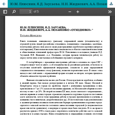
Ю.М. Плюснин, Я.Д. Заусаева, Н.Н. Жидкевич, А.А. Позаненко «Отходники»