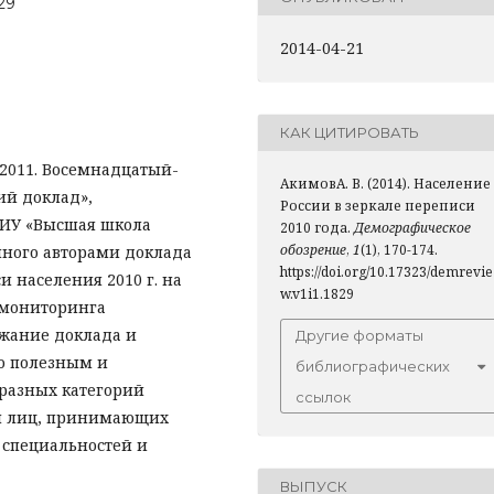
829
2014-04-21
КАК ЦИТИРОВАТЬ
-2011. Восемнадцатый-
АкимовА. В. (2014). Население
й доклад»,
России в зеркале переписи
ИУ «Высшая школа
2010 года.
Демографическое
обозрение
,
1
(1), 170-174.
нного авторами доклада
https://doi.org/10.17323/demrevie
и населения 2010 г. на
w.v1i1.1829
 мониторинга
ржание доклада и
Другие форматы
о полезным и
библиографических
разных категорий
ссылок
 и лиц, принимающих
 специальностей и
ВЫПУСК