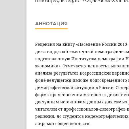
https://doi.org/10.17323/demreview.v1i1.1
DOI:
АННОТАЦИЯ
Рецензия на книгу «Население России 2010
девятнадцатый ежегодный демографически
подготовленную Институтом демографии Н
экономики». Отмечается ценность выполне
анализа результатов Всероссийской перепис
фоне ведущегося ими же долговременного
демографической ситуации в России. Соде
форма представления материала делают ег
доступным источником данных для самых 
читателей от профессионалов-демографов
решения, до студентов недемографических
широкой общественности.