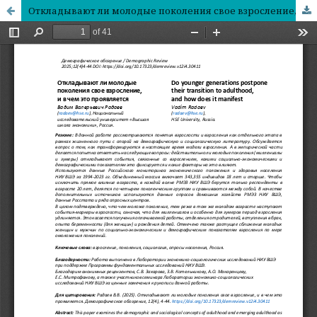
Откладывают ли молодые поколения свое взросление, и в чем это проявляется