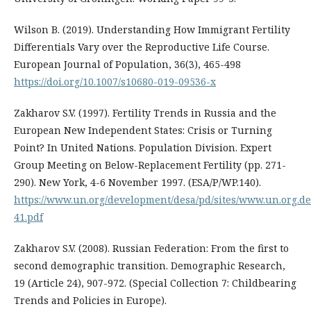
Wilson B. (2019). Understanding How Immigrant Fertility
Differentials Vary over the Reproductive Life Course.
European Journal of Population, 36(3), 465-498
https://doi.org/10.1007/s10680-019-09536-x
Zakharov S.V. (1997). Fertility Trends in Russia and the
European New Independent States: Crisis or Turning
Point? In United Nations. Population Division. Expert
Group Meeting on Below-Replacement Fertility (pp. 271-
290). New York, 4-6 November 1997. (ESA/P/WP.140).
https://www.un.org/development/desa/pd/sites/www.un.org.de
41.pdf
Zakharov S.V. (2008). Russian Federation: From the first to
second demographic transition. Demographic Research,
19 (Article 24), 907-972. (Special Collection 7: Childbearing
Trends and Policies in Europe).