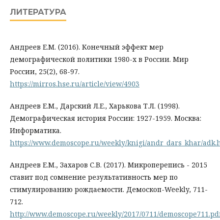
ЛИТЕРАТУРА
Андреев Е.М. (2016). Конечный эффект мер
демографической политики 1980-х в России. Мир
России, 25(2), 68-97.
https://mirros.hse.ru/article/view/4903
Андреев Е.М., Дарский Л.Е., Харькова Т.Л. (1998).
Демографическая история России: 1927-1959. Москва:
Информатика.
https://www.demoscope.ru/weekly/knigi/andr_dars_khar/adk.
Андреев Е.М., Захаров С.В. (2017). Микроперепись - 2015
ставит под сомнение результативность мер по
стимулированию рождаемости. Демоскоп-Weekly, 711-
712.
http://www.demoscope.ru/weekly/2017/0711/demoscope711.pd