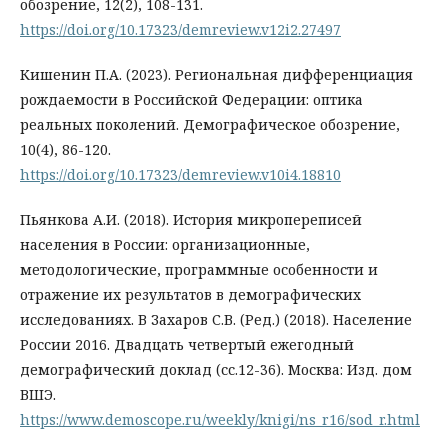
обозрение, 12(2), 108-131.
https://doi.org/10.17323/demreview.v12i2.27497
Кишенин П.А. (2023). Региональная дифференциация
рождаемости в Российской Федерации: оптика
реальных поколений. Демографическое обозрение,
10(4), 86-120.
https://doi.org/10.17323/demreview.v10i4.18810
Пьянкова А.И. (2018). История микропереписей
населения в России: организационные,
методологические, программные особенности и
отражение их результатов в демографических
исследованиях. В Захаров С.В. (Ред.) (2018). Население
России 2016. Двадцать четвертый ежегодный
демографический доклад (сс.12-36). Москва: Изд. дом
ВШЭ.
https://www.demoscope.ru/weekly/knigi/ns_r16/sod_r.html