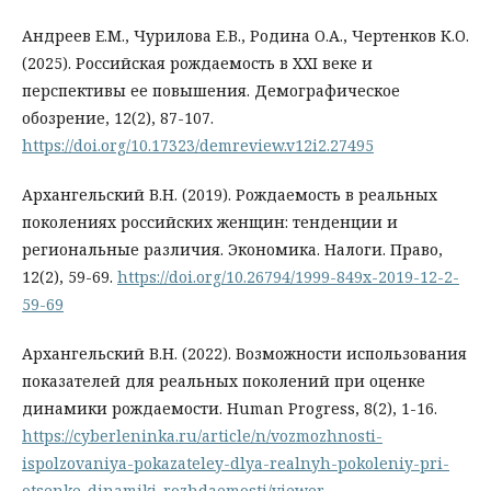
Андреев Е.М., Чурилова Е.В., Родина О.А., Чертенков К.О.
(2025). Российская рождаемость в XXI веке и
перспективы ее повышения. Демографическое
обозрение, 12(2), 87-107.
https://doi.org/10.17323/demreview.v12i2.27495
Архангельский В.Н. (2019). Рождаемость в реальных
поколениях российских женщин: тенденции и
региональные различия. Экономика. Налоги. Право,
12(2), 59-69.
https://doi.org/10.26794/1999-849x-2019-12-2-
59-69
Архангельский В.Н. (2022). Возможности использования
показателей для реальных поколений при оценке
динамики рождаемости. Human Progress, 8(2), 1-16.
https://cyberleninka.ru/article/n/vozmozhnosti-
ispolzovaniya-pokazateley-dlya-realnyh-pokoleniy-pri-
otsenke-dinamiki-rozhdaemosti/viewer