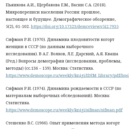
Пьянкова А.И., Щербакова Е.М., Васин С.А. (2018).
Микропереписи населения России: прошлое,
настоящее и будущее. Демографическое обозрение,
5(2), 61-102.
https://doi.org/10.17323/demreview.v5i2.7935
Сифман Р.И. (1970). Динамика плодовитости когорт
женщин в СССР (по данным выборочного
исследования). В А.Г. Волков, Л.Е. Дарский, А.Я. Кваша
(Ред.) Вопросы демографии (исследования, проблемы,
методы) (сс.136 – 159). Москва: Статистика.
https://www.demoscope.ru/weekly/knigi/IDEM_library/pdf/boo
Сифман Р.И. (1974). Динамика рождаемости в СССР (по
материалам выборочных обследований). Москва:
Статистика.
https://www.demoscope.ru/weekly/knigi/sifman/sifman.pdf
Стешенко В.С. (1966). Опыт применения метода когорт