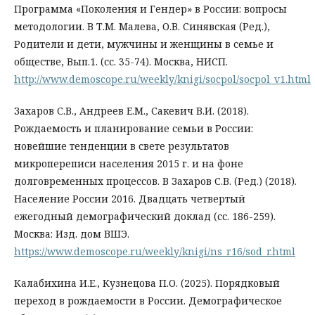
Программа «Поколения и Гендер» в России: вопросы
методологии. В Т.М. Малева, О.В. Синявская (Ред.),
Родители и дети, мужчины и женщины в семье и
обществе, Вып.1. (сс. 35-74). Москва, НИСП.
http://www.demoscope.ru/weekly/knigi/socpol/socpol_v1.html
Захаров С.В., Андреев Е.М., Сакевич В.И. (2018).
Рождаемость и планирование семьи в России:
новейшие тенденции в свете результатов
микропереписи населения 2015 г. и на фоне
долговременных процессов. В Захаров С.В. (Ред.) (2018).
Население России 2016. Двадцать четвертый
ежегодный демографический доклад (сс. 186-259).
Москва: Изд. дом ВШЭ.
https://www.demoscope.ru/weekly/knigi/ns_r16/sod_r.html
Калабихина И.Е., Кузнецова П.О. (2025). Порядковый
переход в рождаемости в России. Демографическое