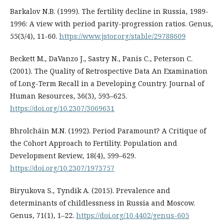
Barkalov N.B. (1999). The fertility decline in Russia, 1989-
1996: A view with period parity-progression ratios. Genus,
55(3/4), 11-60.
https://www.jstor.org/stable/29788609
Beckett M., DaVanzo J., Sastry N., Panis C., Peterson C.
(2001). The Quality of Retrospective Data An Examination
of Long-Term Recall in a Developing Country. Journal of
Human Resources, 36(3), 593–625.
https://doi.org/10.2307/3069631
Bhrolcháin M.N. (1992). Period Paramount? A Critique of
the Cohort Approach to Fertility. Population and
Development Review, 18(4), 599–629.
https://doi.org/10.2307/1973757
Biryukova S., Tyndik A. (2015). Prevalence and
determinants of childlessness in Russia and Moscow.
Genus, 71(1), 1–22.
https://doi.org/10.4402/genus-605