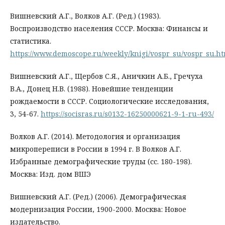
Вишневский А.Г., Волков А.Г. (Ред.) (1983).
Воспроизводство населения СССР. Москва: Финансы и
статистика.
https://www.demoscope.ru/weekly/knigi/vospr_su/vospr_su.h
Вишневский А.Г., Щербов С.Я., Аничкин А.Б., Гречуха
В.А., Донец Н.В. (1988). Новейшие тенденции
рождаемости в СССР. Социологические исследования,
3, 54-67.
https://socisras.ru/s0132-16250000621-9-1-ru-493/
Волков А.Г. (2014). Методология и организация
микропереписи в России в 1994 г. В Волков А.Г.
Избранные демографические труды (сс. 180-198).
Москва: Изд. дом ВШЭ
Вишневский А.Г. (Ред.) (2006). Демографическая
модернизация России, 1900-2000. Москва: Новое
издательство.