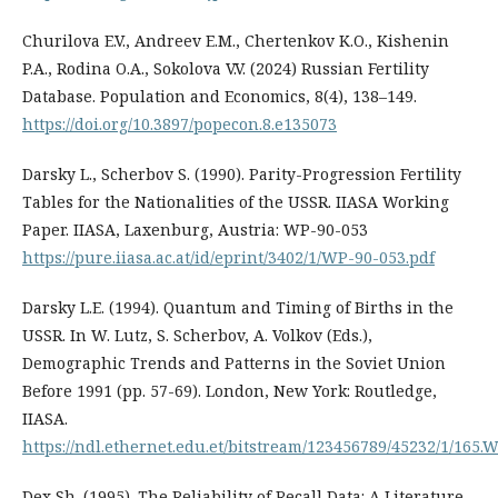
Churilova E.V., Andreev E.M., Chertenkov K.O., Kishenin
P.A., Rodina O.A., Sokolova V.V. (2024) Russian Fertility
Database. Population and Economics, 8(4), 138–149.
https://doi.org/10.3897/popecon.8.e135073
Darsky L., Scherbov S. (1990). Parity-Progression Fertility
Tables for the Nationalities of the USSR. IIASA Working
Paper. IIASA, Laxenburg, Austria: WP-90-053
https://pure.iiasa.ac.at/id/eprint/3402/1/WP-90-053.pdf
Darsky L.E. (1994). Quantum and Timing of Births in the
USSR. In W. Lutz, S. Scherbov, A. Volkov (Eds.),
Demographic Trends and Patterns in the Soviet Union
Before 1991 (pp. 57-69). London, New York: Routledge,
IIASA.
https://ndl.ethernet.edu.et/bitstream/123456789/45232/1/
Dex Sh. (1995). The Reliability of Recall Data: A Literature