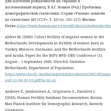
для изучения рождаемости на Украине в
послевоенный период. В А.Г. Волков (Ред.) Проблемы
демографической статистики. (Серия «Ученые записки
по статистике АН СССР». Т. 10) (сс. 105-127). Москва:
Наука..
https://www.demoscope.ru/weekly/knigi/steshenko/st
Alders M. (2000). Cohort fertility of migrant women in the
Netherlands. Developments in fertility of women born in
Turkey, Morocco, Suriname, and the Netherlands Antilles
and Aruba. Paper for the BSPS-NVD-URU Conference (31
August – 1 September 2000, Utrecht). Statistics
Netherlands, Department of Population.
https://www.cbs.nl/-/media/imported/documents/2001/49/pape
nvd-31-08-00-01.pdf?la=nl-nl
Andreev E., Jasilioniene A., Grigorieva O., Danilova I.
(2020). Human Fertility Database Documentation: Russia.
Max Planck Institute for Demographic Research, Rostock
(Germany).