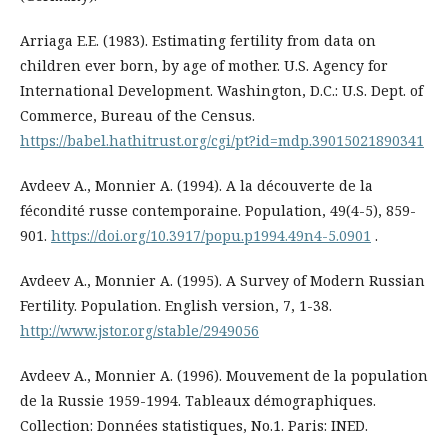
Arriaga E.E. (1983). Estimating fertility from data on
children ever born, by age of mother. U.S. Agency for
International Development. Washington, D.C.: U.S. Dept. of
Commerce, Bureau of the Census.
https://babel.hathitrust.org/cgi/pt?id=mdp.39015021890341
Avdeev A., Monnier A. (1994). A la découverte de la
fécondité russe contemporaine. Population, 49(4-5), 859-
901.
https://doi.org/10.3917/popu.p1994.49n4-5.0901
.
Avdeev A., Monnier A. (1995). A Survey of Modern Russian
Fertility. Population. English version, 7, 1-38.
http://www.jstor.org/stable/2949056
Avdeev A., Monnier A. (1996). Mouvement de la population
de la Russie 1959-1994. Tableaux démographiques.
Collection: Données statistiques, No.1. Paris: INED.