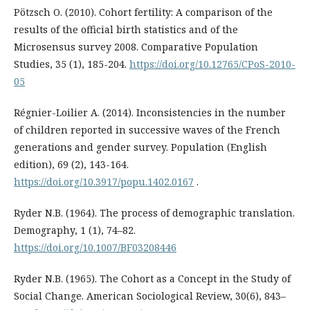
Pötzsch O. (2010). Cohort fertility: A comparison of the
results of the official birth statistics and of the
Microsensus survey 2008. Comparative Population
Studies, 35 (1), 185-204.
https://doi.org/10.12765/CPoS-2010-
05
Régnier-Loilier A. (2014). Inconsistencies in the number
of children reported in successive waves of the French
generations and gender survey. Population (English
edition), 69 (2), 143-164.
https://doi.org/10.3917/popu.1402.0167
.
Ryder N.B. (1964). The process of demographic translation.
Demography, 1 (1), 74–82.
https://doi.org/10.1007/BF03208446
Ryder N.B. (1965). The Cohort as a Concept in the Study of
Social Change. American Sociological Review, 30(6), 843–