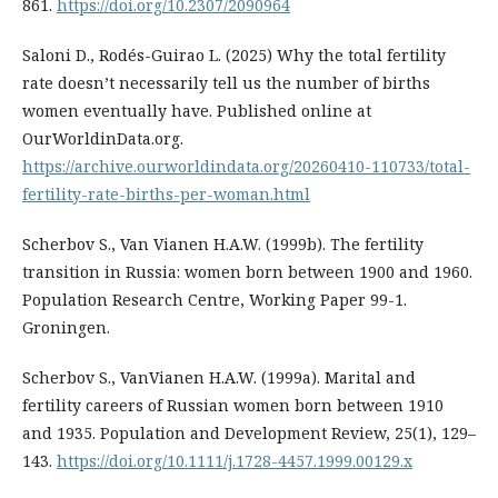
861.
https://doi.org/10.2307/2090964
Saloni D., Rodés-Guirao L. (2025) Why the total fertility
rate doesn’t necessarily tell us the number of births
women eventually have. Published online at
OurWorldinData.org.
https://archive.ourworldindata.org/20260410-110733/total-
fertility-rate-births-per-woman.html
Scherbov S., Van Vianen H.A.W. (1999b). The fertility
transition in Russia: women born between 1900 and 1960.
Population Research Centre, Working Paper 99-1.
Groningen.
Scherbov S., VanVianen H.A.W. (1999a). Marital and
fertility careers of Russian women born between 1910
and 1935. Population and Development Review, 25(1), 129–
143.
https://doi.org/10.1111/j.1728-4457.1999.00129.x