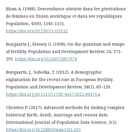
Blum A. (1988). Descendance atteinte dans les générations
de femmes en Union soviétique et dans ses républiques.
Population, 43(6), 1143-1151.
https://doi.org/10.2307/1533212
Bongaarts J., Feeney G. (1998). On the quantum and tempo
of fertility. Population and Development Review, 24, 271–
291.
https://doi.org/10.2307/2807974
Bongaarts, J., Sobotka, T. (2012). A demographic
explanation for the recent rise in European fertility.
Population and Development Review, 38(1), 83–120.
https://doi.org/10.1111/j.1728-4457.2012.00473.x
Christen P. (2017). Advanced methods for linking complex
historical birth, death, marriage and census data.
International Journal of Population Data Science, 1(1).
https://doi.org/10.23889/ijpds.v1i1.107
.