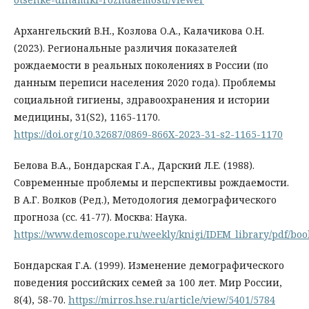
Архангельский В.Н., Козлова О.А., Калачикова О.Н.
(2023). Региональные различия показателей
рождаемости в реальных поколениях в России (по
данным переписи населения 2020 года). Проблемы
социальной гигиены, здравоохранения и истории
медицины, 31(S2), 1165-1170.
https://doi.org/10.32687/0869-866X-2023-31-s2-1165-1170
Белова В.А., Бондарская Г.А., Дарский Л.Е. (1988).
Современные проблемы и перспективы рождаемости.
В А.Г. Волков (Ред.), Методология демографического
прогноза (сс. 41-77). Москва: Наука.
https://www.demoscope.ru/weekly/knigi/IDEM_library/pdf/boo
Бондарская Г.А. (1999). Изменение демографического
поведения российских семей за 100 лет. Мир России,
8(4), 58-70.
https://mirros.hse.ru/article/view/5401/5784