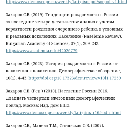
http://www.demoscope.ru/weekly/knigi/socpol/socpol_v1.html
Захаров С.В. (2019). Тенденции рождаемости в России
за последние четыре десятилетия: анализ с учетом
вероятности рождения очередного ребенка в условных
и реальных поколениях. Население (Naselenie Review),
Bulgarian Academy of Sciences, 37(1), 209-243.
https://www.academia.edu/42026779
Захаров С.В. (2023). История рождаемости в России: от
поколения к поколению. Демографическое обозрение,
10(1), 4-43.
https://doi.org/10.17323/demreview.v10i1.17259
Захаров С.В. (Ред.) (2018). Население России 2016.
Двадцать четвертый ежегодный демографический
доклад. Москва: Изд. дом ВШЭ.
https://www.demoscope.ru/weekly/knigi/ns_r16/sod_r.html
Захаров С.В., Малева Т.М., Синявская О.В. (2007).