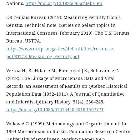
Nations.
https://doi.org/10.18356/63cf3eba-en
US Census Bureau (2019). Measuring Fertility from a
Census. Technical note. (Series on Select Topics in
International Censuses. February 2019). The U.S. Census
Bureau, UNFPA.
https://www.unfpa.org/sites/default/files/resource-
pdf/STICS_Measuring_Fertility.pdf
Vézina H., St-Hilaire M., Bournival J.S., Bellavance C.
(2018). The Linkage of Microcensus Data and Vital
Records: an Assessment of Results on Quebec Historical
Population Data (1852–1911). A Journal of Quantitative
and Interdisciplinary History, 51(4), 230–245.
https://doi.org/10.1080/01615440.2018.1507771
Volkov A.G. (1999). Methodology and Organization of the
1994 Microcensus in Russia. Population Research Centre,
University of Groningen. Working Paper 99-5.