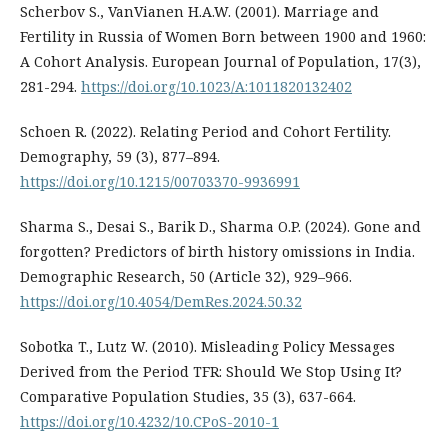
Scherbov S., VanVianen H.A.W. (2001). Marriage and
Fertility in Russia of Women Born between 1900 and 1960:
A Cohort Analysis. European Journal of Population, 17(3),
281-294.
https://doi.org/10.1023/A:1011820132402
Schoen R. (2022). Relating Period and Cohort Fertility.
Demography, 59 (3), 877–894.
https://doi.org/10.1215/00703370-9936991
Sharma S., Desai S., Barik D., Sharma O.P. (2024). Gone and
forgotten? Predictors of birth history omissions in India.
Demographic Research, 50 (Article 32), 929–966.
https://doi.org/10.4054/DemRes.2024.50.32
Sobotka T., Lutz W. (2010). Misleading Policy Messages
Derived from the Period TFR: Should We Stop Using It?
Comparative Population Studies, 35 (3), 637-664.
https://doi.org/10.4232/10.CPoS-2010-1