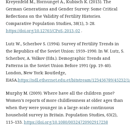
Kreyenfeld M., Hornunget A., Kubisch K. (2013). The
German Generations and Gender Survey: Some Critical
Reflections on the Validity of Fertility Histories.
Comparative Population Studies, 38(1), 3-28.
https://doi.org/10.12765/CPoS-2013-02
.
Lutz W., Scherbov S. (1994). Survey of Fertility Trends in
the Republics of the Soviet Union: 1959–1990. In W. Lutz, S.
Scherbov, A. Volkov (Eds.). Demographic Trends and
Patterns in the Soviet Union Before 1991 (pp. 19-40).
London, New York: Routledge,
IIASA.
https://ndl.ethernet.edu.et/bitstream/123456789/452
Murphy M. (2009). Where have all the children gone?
Women’s reports of more childlessness at older ages than
when they were younger in a large-scale continuous
household survey in Britain. Population Studies, 63(2),
115–133.
https://doi.org/10.1080/00324720902917238