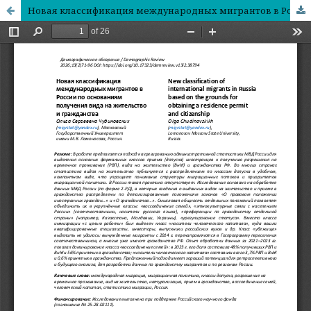
Новая классификация международных мигрантов в России по основаниям получения вида на жительство и гражданства