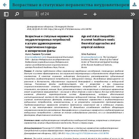
Возрастные и статусные неравенства неудовлетворенных потребностей в услугах здравоохранения: теоретические подходы и эмпирические факты