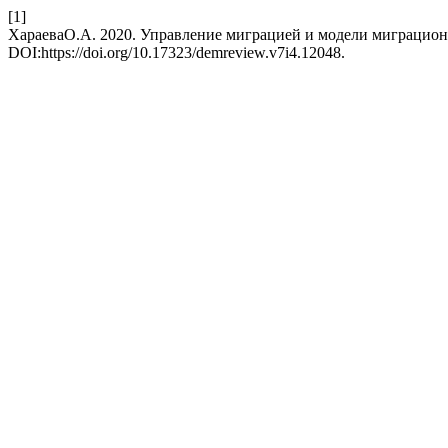
[1]
ХараеваО.А. 2020. Управление миграцией и модели миграцио
DOI:https://doi.org/10.17323/demreview.v7i4.12048.