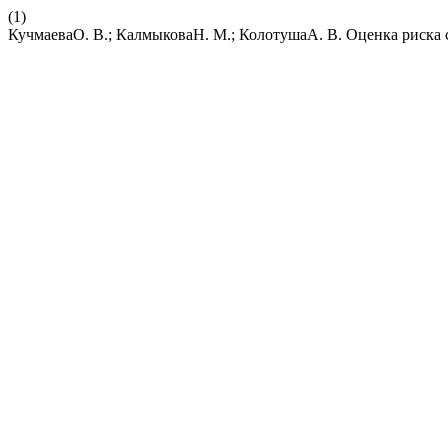
(1)
КучмаеваО. В.; КалмыковаН. М.; КолотушаА. В. Оценка риска