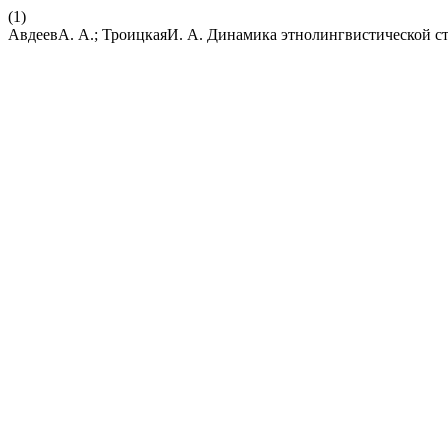
(1)
АвдеевА. А.; ТроицкаяИ. А. Динамика этнолингвистической с