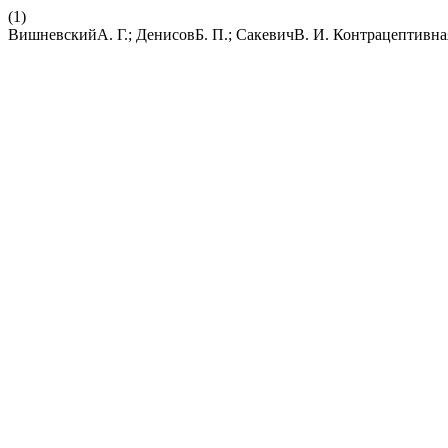
(1)
ВишневскийА. Г.; ДенисовБ. П.; СакевичВ. И. Контрацептивна