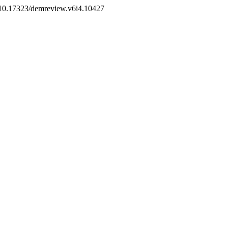
rg/10.17323/demreview.v6i4.10427