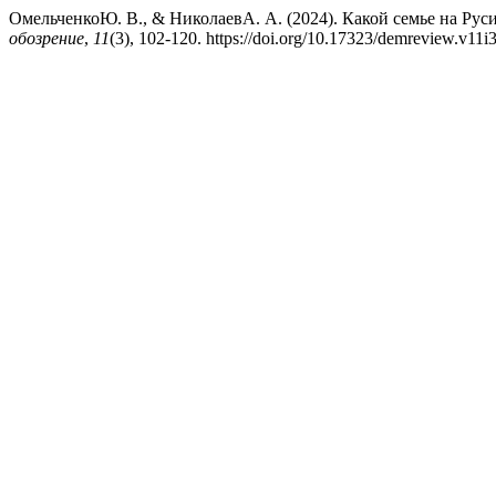
ОмельченкоЮ. В., & НиколаевА. А. (2024). Какой семье на Рус
обозрение
,
11
(3), 102-120. https://doi.org/10.17323/demreview.v11i