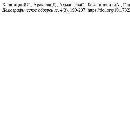
КашницкийИ., АракелянД., АхманаеваС., БежанишвилиА., Ган
Демографическое обозрение
,
4
(3), 190-207. https://doi.org/10.17