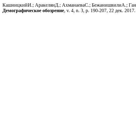
КашницкийИ.; АракелянД.; АхманаеваС.; БежанишвилиА.; Га
Демографическое обозрение
, v. 4, n. 3, p. 190-207, 22 дек. 2017.