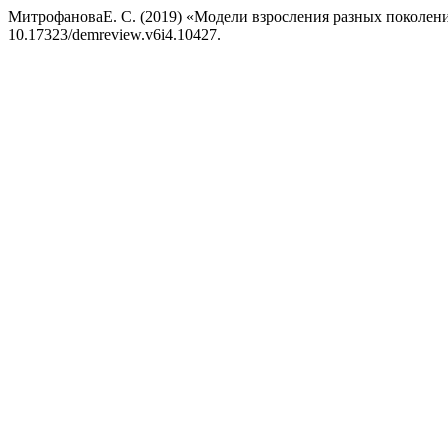
МитрофановаЕ. С. (2019) «Модели взросления разных поколен
10.17323/demreview.v6i4.10427.