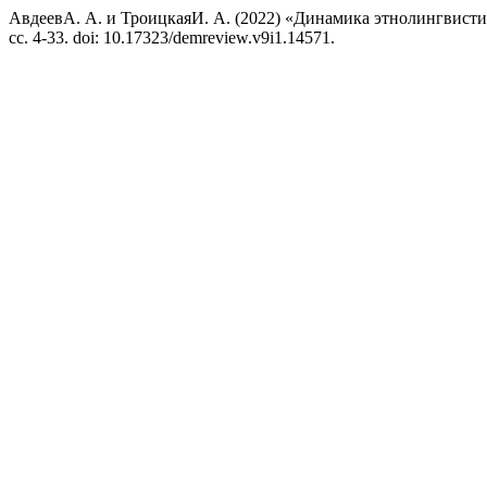
АвдеевА. А. и ТроицкаяИ. А. (2022) «Динамика этнолингвист
сс. 4-33. doi: 10.17323/demreview.v9i1.14571.