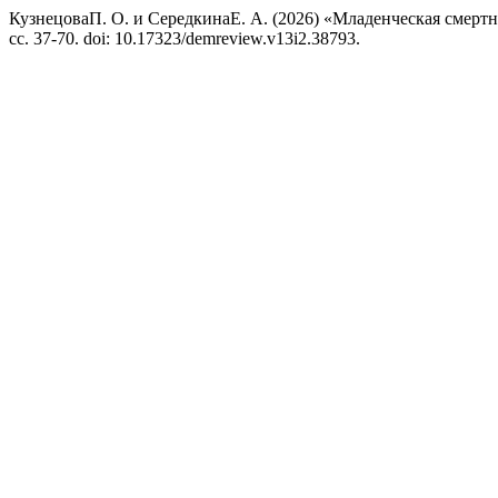
КузнецоваП. О. и СередкинаЕ. А. (2026) «Младенческая смертно
сс. 37-70. doi: 10.17323/demreview.v13i2.38793.