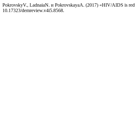
PokrovskyV., LadnaiaN. и PokrovskayaA. (2017) «HIV/AIDS is reduc
10.17323/demreview.v4i5.8568.