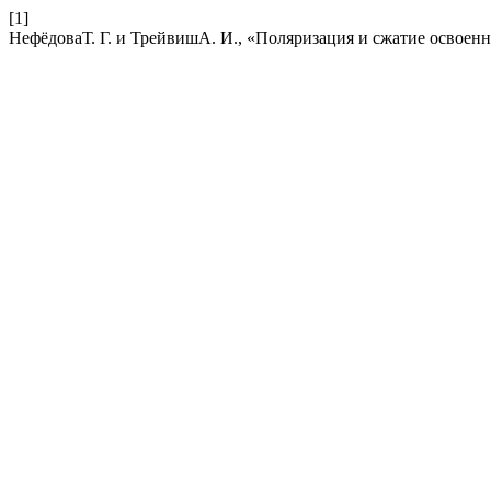
[1]
НефёдоваТ. Г. и ТрейвишА. И., «Поляризация и сжатие освоен