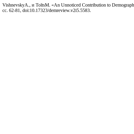
VishnevskyA., и ToltsM. «An Unnoticed Contribution to Demograph
сс. 62-81, doi:10.17323/demreview.v2i5.5583.