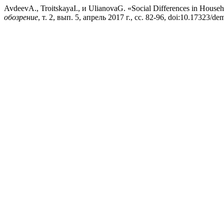
AvdeevA., TroitskayaI., и UlianovaG. «Social Differences in Househo
обозрение
, т. 2, вып. 5, апрель 2017 г., сс. 82-96, doi:10.17323/d