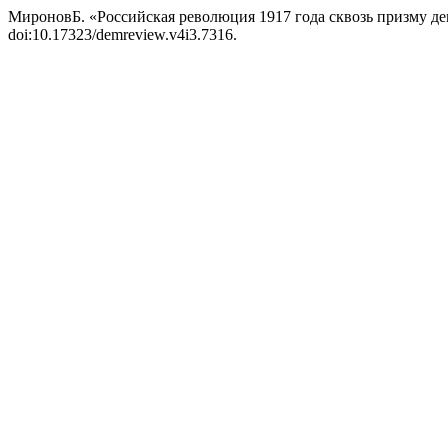
МироновБ. «Российская революция 1917 года сквозь призму д
doi:10.17323/demreview.v4i3.7316.