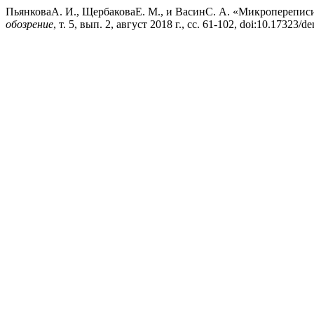
ПьянковаА. И., ЩербаковаЕ. М., и ВасинС. А. «Микропереписи
обозрение
, т. 5, вып. 2, август 2018 г., сс. 61-102, doi:10.17323/