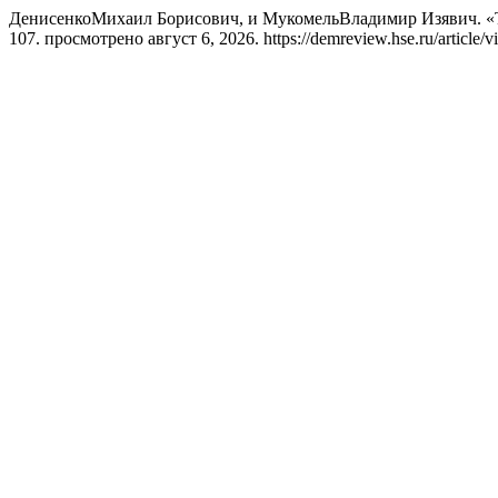
ДенисенкоМихаил Борисович, и МукомельВладимир Изявич. «Т
107. просмотрено август 6, 2026. https://demreview.hse.ru/article/