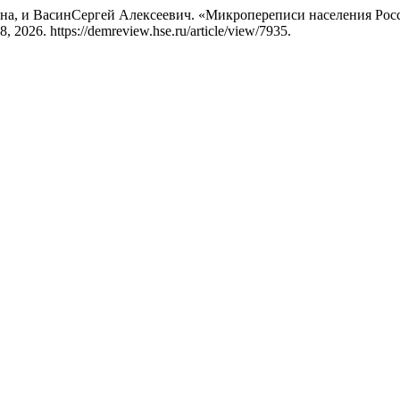
а, и ВасинСергей Алексеевич. «Микропереписи населения Росс
 2026. https://demreview.hse.ru/article/view/7935.