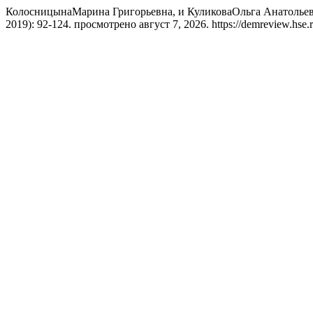
КолосницынаМарина Григорьевна, и КуликоваОльга Анатольев
2019): 92-124. просмотрено август 7, 2026. https://demreview.hse.r