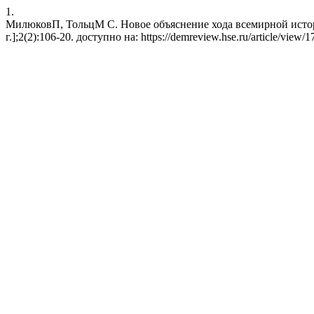
1.
МилюковП, ТольцМ С. Новое объяснение хода всемирной истории
г.];2(2):106-20. доступно на: https://demreview.hse.ru/article/view/1