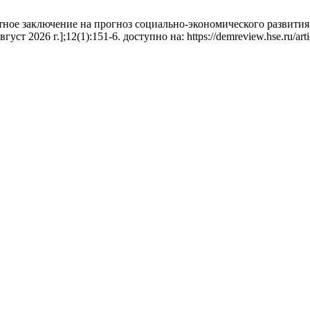
ртное заключение на прогноз социально-экономического развити
уст 2026 г.];12(1):151-6. доступно на: https://demreview.hse.ru/art