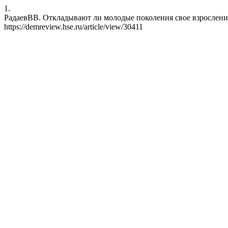
1.
РадаевВВ. Откладывают ли молодые поколения свое взросление, и 
https://demreview.hse.ru/article/view/30411