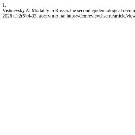
1.
Vishnevsky A. Mortality in Russia: the second epidemiological revo
2026 г.];2(5):4-33. доступно на: https://demreview.hse.ru/article/vi