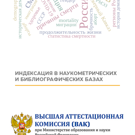
историческая демография
история демографии
регионы России
расселение
Россия
Северный Кавказ
COVID-19
гендер
РМЭЗ
эмиграция
причины смерти
здоровье
брачность
СССР
аборт
mortality
аборты
миграции
продолжительность жизни
статистика смертности
ИНДЕКСАЦИЯ В НАУКОМЕТРИЧЕСКИХ
И БИБЛИОГРАФИЧЕСКИХ БАЗАХ