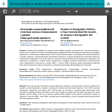
Катастрофы в демографической статистике или как я познакомился с цунами. Очерк демографа-архивиста