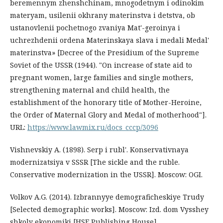
beremennym zhenshchinam, mnogodetnym i odinokim
materyam, usilenii okhrany materinstva i detstva, ob
ustanovlenii pochetnogo zvaniya Mat'-geroinya i
uchrezhdenii ordena Materinskaya slava i medali Medal'
materinstva» [Decree of the Presidium of the Supreme
Soviet of the USSR (1944). "On increase of state aid to
pregnant women, large families and single mothers,
strengthening maternal and child health, the
establishment of the honorary title of Mother-Heroine,
the Order of Maternal Glory and Medal of motherhood"].
URL:
https://www.lawmix.ru/docs_cccp/3096
Vishnevskiy A. (1898). Serp i rubl'. Konservativnaya
modernizatsiya v SSSR [The sickle and the ruble.
Conservative modernization in the USSR]. Moscow: OGI.
Volkov A.G. (2014). Izbrannyye demograficheskiye Trudy
[Selected demographic works]. Moscow: Izd. dom Vysshey
shkoly ekonomiki [HSE Publishing House]