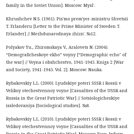
family in the Soviet Union]. Moscow: Mysl'.
Khrushchev N.S. (1961). Pis'mo prem'yer-ministru Shvetsii
T. Erlanderu [Letter to the Prime Minister of Sweden T.
Erlander] // Mezhdunarodnaya zhizn'. №12.
Polyakov Yu., Zhiromskaya V., Aralovets N. (2004).
“Demograficheskoye ekho” voyny [“Demographic echo" of
the war] // Voyna i obshchestvo, 1941-1945. Kniga 2 [War
and Society, 1941-1945. Vol. 2]. Moscow: Nauka.
Rybakovskiy L.L. (2000). Lyudskiye poteri SSSR i Rossii v
Velikoy otechestvennoy voyne [Casualties of the USSR and
Russia in the Great Patriotic War] // Sotsiologicheskiye
issledovaniya [Sociological studies]. №8.
Rybakovskiy L.L. (2010). Lyudskiye poteri SSSR i Rossii v
Velikoy otechestvennoy voyne [Casualties of the USSR and
Russia in the Great Patriotic War]. Moscow: Econ-Inform.