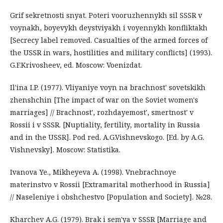
Grif sekretnosti snyat. Poteri vooruzhennykh sil SSSR v
voynakh, boyevykh deystviyakh i voyennykh konfliktakh
[Secrecy label removed. Casualties of the armed forces of
the USSR in wars, hostilities and military conflicts] (1993).
G.F.Krivosheev, ed. Moscow: Voenizdat.
Il'ina I.P. (1977). Vliyaniye voyn na brachnost' sovetskikh
zhenshchin [The impact of war on the Soviet women's
marriages] // Brachnost', rozhdayemost', smertnost' v
Rossii i v SSSR. [Nuptiality, fertility, mortality in Russia
and in the USSR]. Pod red. A.G.Vishnevskogo. [Ed. by A.G.
Vishnevsky]. Moscow: Statistika.
Ivanova Ye., Mikheyeva A. (1998). Vnebrachnoye
materinstvo v Rossii [Extramarital motherhood in Russia]
// Naseleniye i obshchestvo [Population and Society]. №28.
Kharchev A.G. (1979). Brak i sem'ya v SSSR [Marriage and