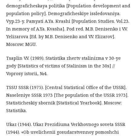
demograficheskaya politika [Population development and
population policy]. Demograficheskiye issledovaniya.
Vyp.23-y. Pamyati A.Ya. Kvashi [Population Studies. Vol.23.
In memory of A.Ya. Kvasha]. Pod red. M.B. Denisenko i V.V.
Yelizarova [Ed. by M.B. Denisenko and V.V. Elizarov].
Moscow: MGU.
Tsaplin V.V. (1989). Statistika zhertv stalinizma v 30-ye
gody [Statistics of victims of Stalinism in the 30s] //
Voprosy istorii, №4.
TSSU SSSR (1975). [Central Statistical Office of the USSR].
Naseleniye SSSR 1973 [The population of the USSR 1973].
Statisticheskiy sbornik [Statistical Yearbook]. Moscow:
Statistika.
Ukaz (1944). Ukaz Prezidiuma Verkhovnogo soveta SSSR
(1944). «Ob uvelichenii gosudarstvennoy pomoshchi