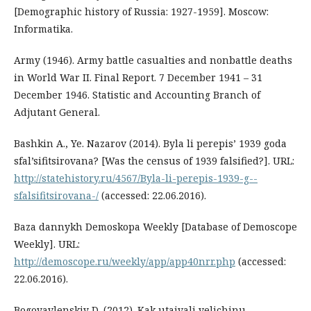
[Demographic history of Russia: 1927-1959]. Moscow:
Informatika.
Army (1946). Army battle casualties and nonbattle deaths
in World War II. Final Report. 7 December 1941 – 31
December 1946. Statistic and Accounting Branch of
Adjutant General.
Bashkin A., Ye. Nazarov (2014). Byla li perepis’ 1939 goda
sfal’sifitsirovana? [Was the census of 1939 falsified?]. URL:
http://statehistory.ru/4567/Byla-li-perepis-1939-g--
sfalsifitsirovana-/
(accessed: 22.06.2016).
Baza dannykh Demoskopa Weekly [Database of Demoscope
Weekly]. URL:
http://demoscope.ru/weekly/app/app40nrr.php
(accessed:
22.06.2016).
Bogoyavlenskiy D. (2012). Kak utaivali velichinu