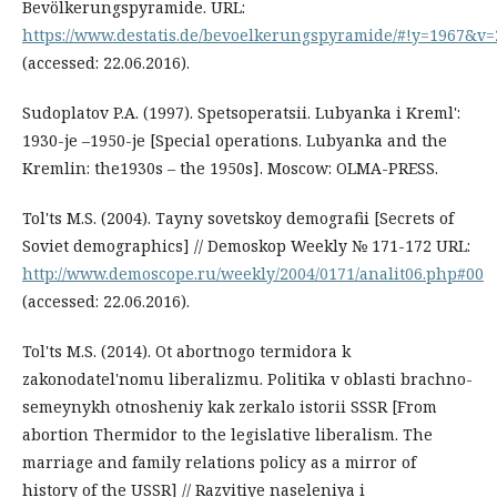
Bevölkerungspyramide. URL:
https://www.destatis.de/bevoelkerungspyramide/#!y=1967&v=
(accessed: 22.06.2016).
Sudoplatov P.A. (1997). Spetsoperatsii. Lubyanka i Kreml':
1930-je –1950-je [Special operations. Lubyanka and the
Kremlin: the1930s – the 1950s]. Moscow: OLMA-PRESS.
Tol'ts M.S. (2004). Tayny sovetskoy demografii [Secrets of
Soviet demographics] // Demoskop Weekly № 171-172 URL:
http://www.demoscope.ru/weekly/2004/0171/analit06.php#00
(accessed: 22.06.2016).
Tol'ts M.S. (2014). Ot abortnogo termidora k
zakonodatel'nomu liberalizmu. Politika v oblasti brachno-
semeynykh otnosheniy kak zerkalo istorii SSSR [From
abortion Thermidor to the legislative liberalism. The
marriage and family relations policy as a mirror of
history of the USSR] // Razvitiye naseleniya i