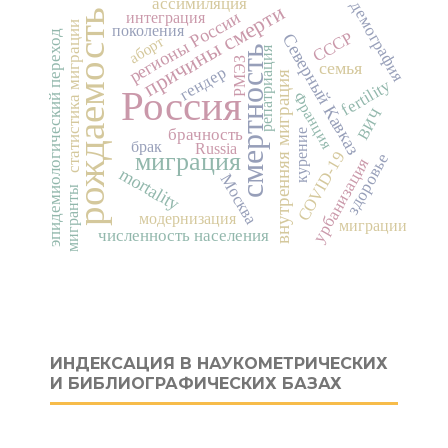
ассимиляция
демография
причины смерти
регионы России
рождаемость
интеграция
статистика миграции
поколения
эпидемиологический переход
СССР
Северный Кавказ
аборт
смертность
репатриация
РМЭЗ
семья
гендер
внутренняя миграция
fertility
Россия
Франция
ВИЧ
брачность
курение
брак
Russia
миграция
COVID-19
здоровье
урбанизация
mortality
Москва
мигранты
модернизация
миграции
численность населения
ИНДЕКСАЦИЯ В НАУКОМЕТРИЧЕСКИХ
И БИБЛИОГРАФИЧЕСКИХ БАЗАХ