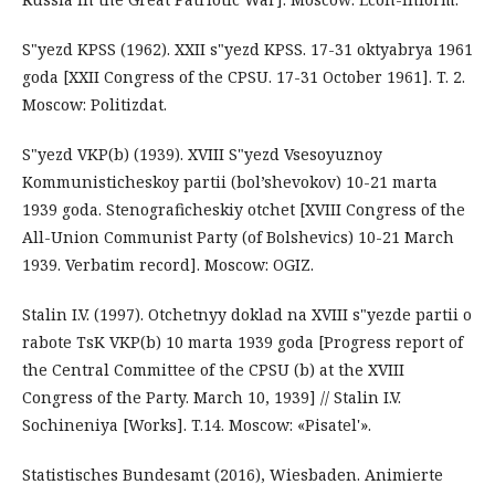
S"yezd KPSS (1962). XXII s"yezd KPSS. 17-31 oktyabrya 1961
goda [XXII Congress of the CPSU. 17-31 October 1961]. T. 2.
Moscow: Politizdat.
S"yezd VKP(b) (1939). XVIII S"yezd Vsesoyuznoy
Kommunisticheskoy partii (bol’shevokov) 10-21 marta
1939 goda. Stenograficheskiy otchet [XVIII Congress of the
All-Union Communist Party (of Bolshevics) 10-21 March
1939. Verbatim record]. Moscow: OGIZ.
Stalin I.V. (1997). Otchetnyy doklad na XVIII s"yezde partii o
rabote TsK VKP(b) 10 marta 1939 goda [Progress report of
the Central Committee of the CPSU (b) at the XVIII
Congress of the Party. March 10, 1939] // Stalin I.V.
Sochineniya [Works]. T.14. Moscow: «Pisatel'».
Statistisches Bundesamt (2016), Wiesbaden. Animierte