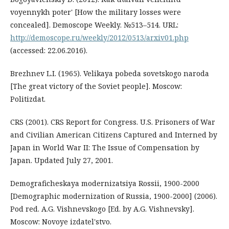
voyennykh poter' [How the military losses were
concealed]. Demoscope Weekly. №513–514. URL:
http://demoscope.ru/weekly/2012/0513/arxiv01.php
(accessed: 22.06.2016).
Brezhnev L.I. (1965). Velikaya pobeda sovetskogo naroda
[The great victory of the Soviet people]. Moscow:
Politizdat.
CRS (2001). CRS Report for Congress. U.S. Prisoners of War
and Civilian American Citizens Captured and Interned by
Japan in World War II: The Issue of Compensation by
Japan. Updated July 27, 2001.
Demograficheskaya modernizatsiya Rossii, 1900-2000
[Demographic modernization of Russia, 1900-2000] (2006).
Pod red. A.G. Vishnevskogo [Ed. by A.G. Vishnevsky].
Moscow: Novoye izdatel'stvo.