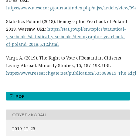
91-98. URL:
https://www.mcser.org/journal/index.php/mjss/article/view/99
Statistics Poland (2018). Demographic Yearbook of Poland
2018. Warsaw. URL:
https://stat.gov.pl/en/topics/statistical-
yearbooks/statistical-yearbooks/demographic-yearbook-
of-poland-2018,3,12.html
Varga A. (2019). The Right to Vote of Romanian Citizens
Living Abroad. Minority Studies, 15, 187-198. URL:
https://www.researchgate.net/publication/333088815_The_Rig
PDF
ОПУБЛИКОВАН
2019-12-25