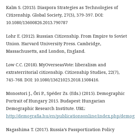
Kalm S. (2013). Diaspora Strategies as Technologies of
Citizenship. Global Society, 27(3), 379-397. DOI:
10.1080/13600826.2013.790787
Lohr E. (2012). Russian Citizenship. From Empire to Soviet
Union. Harvard University Press. Cambridge,
Massachusetts, and London, England.
Low C.C. (2018). MyOverseasVote: liberalism and
extraterritorial citizenship. Citizenship Studies, 22(7),
745-768. DOI: 10.1080/13621025.2018.1508416.
Monostori J., Őri P., Spéder Zs. (Eds.) (2015). Demographic
Portrait of Hungary 2015. Budapest: Hungarian
Demographic Research Institute. URL:
http://demografia.hu/en/publicationsonline/index.php/demog
Nagashima T. (2017). Russia’s Passportization Policy