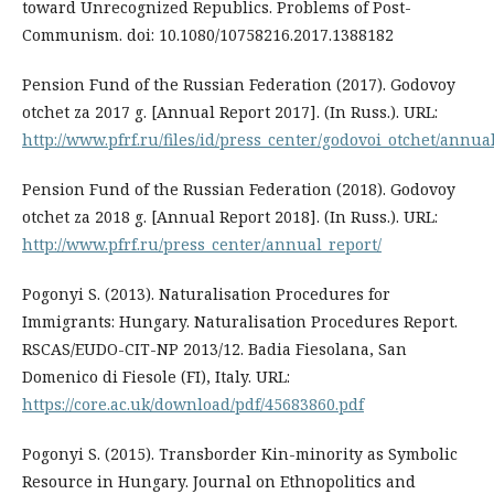
toward Unrecognized Republics. Problems of Post-
Communism. doi: 10.1080/10758216.2017.1388182
Pension Fund of the Russian Federation (2017). Godovoy
otchet za 2017 g. [Annual Report 2017]. (In Russ.). URL:
http://www.pfrf.ru/files/id/press_center/godovoi_otchet/annua
Pension Fund of the Russian Federation (2018). Godovoy
otchet za 2018 g. [Annual Report 2018]. (In Russ.). URL:
http://www.pfrf.ru/press_center/annual_report/
Pogonyi S. (2013). Naturalisation Procedures for
Immigrants: Hungary. Naturalisation Procedures Report.
RSCAS/EUDO-CIT-NP 2013/12. Badia Fiesolana, San
Domenico di Fiesole (FI), Italy. URL:
https://core.ac.uk/download/pdf/45683860.pdf
Pogonyi S. (2015). Transborder Kin-minority as Symbolic
Resource in Hungary. Journal on Ethnopolitics and