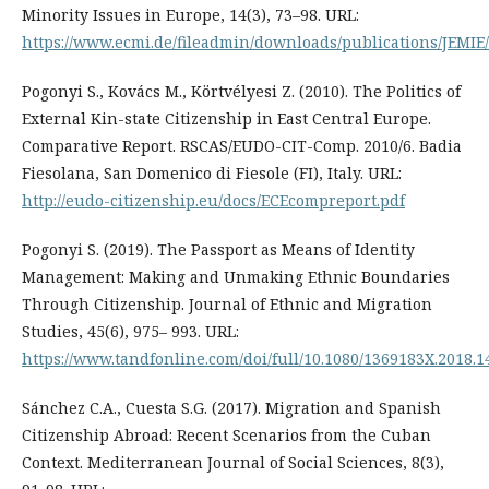
Minority Issues in Europe, 14(3), 73–98. URL:
https://www.ecmi.de/fileadmin/downloads/publications/JEMIE
Pogonyi S., Kovács M., Körtvélyesi Z. (2010). The Politics of
External Kin-state Citizenship in East Central Europe.
Comparative Report. RSCAS/EUDO-CIT-Comp. 2010/6. Badia
Fiesolana, San Domenico di Fiesole (FI), Italy. URL:
http://eudo-citizenship.eu/docs/ECEcompreport.pdf
Pogonyi S. (2019). The Passport as Means of Identity
Management: Making and Unmaking Ethnic Boundaries
Through Citizenship. Journal of Ethnic and Migration
Studies, 45(6), 975– 993. URL:
https://www.tandfonline.com/doi/full/10.1080/1369183X.2018.
Sánchez C.A., Cuesta S.G. (2017). Migration and Spanish
Citizenship Abroad: Recent Scenarios from the Cuban
Context. Mediterranean Journal of Social Sciences, 8(3),