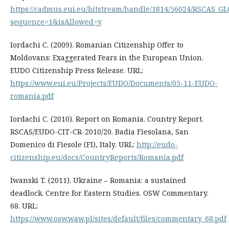
https://cadmus.eui.eu/bitstream/handle/1814/56024/RSCAS_G
sequence=1&isAllowed=y
Iordachi C. (2009). Romanian Citizenship Offer to
Moldovans: Exaggerated Fears in the European Union.
EUDO Citizenship Press Release. URL:
https://www.eui.eu/Projects/EUDO/Documents/05-11-EUDO-
romania.pdf
Iordachi C. (2010). Report on Romania. Country Report.
RSCAS/EUDO-CIT-CR-2010/20. Badia Fiesolana, San
Domenico di Fiesole (FI), Italy. URL:
http://eudo-
citizenship.eu/docs/CountryReports/Romania.pdf
Iwanski T. (2011). Ukraine – Romania: a sustained
deadlock. Centre for Eastern Studies. OSW Commentary.
68. URL:
https://www.osw.waw.pl/sites/default/files/commentary_68.pdf