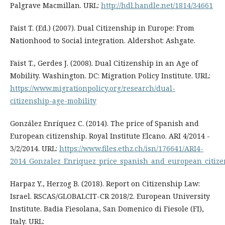
Palgrave Macmillan. URL:
http://hdl.handle.net/1814/34661
Faist T. (Ed.) (2007). Dual Citizenship in Europe: From
Nationhood to Social integration. Aldershot: Ashgate.
Faist T., Gerdes J. (2008). Dual Citizenship in an Age of
Mobility. Washington. DC: Migration Policy Institute. URL:
https://www.migrationpolicy.org/research/dual-
citizenship-age-mobility
González Enríquez С. (2014). The price of Spanish and
European citizenship. Royal Institute Elcano. ARI 4/2014 -
3/2/2014. URL:
https://www.files.ethz.ch/isn/176641/ARI4-
2014_Gonzalez_Enriquez_price_spanish_and_european_citize
Harpaz Y., Herzog B. (2018). Report on Citizenship Law:
Israel. RSCAS/GLOBALCIT-CR 2018/2. European University
Institute. Badia Fiesolana, San Domenico di Fiesole (FI),
Italy. URL: