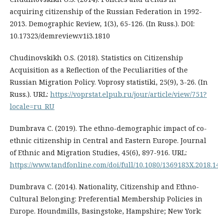
acquiring citizenship of the Russian Federation in 1992-
2013. Demographic Review, 1(3), 65-126. (In Russ.). DOI:
10.17323/demreview.v1i3.1810
Chudinovskikh O.S. (2018). Statistics on Citizenship
Acquisition as a Reflection of the Peculiarities of the
Russian Migration Policy. Voprosy statistiki, 25(9), 3-26. (In
Russ.). URL:
https://voprstat.elpub.ru/jour/article/view/751?
locale=ru_RU
Dumbrava C. (2019). The ethno-demographic impact of co-
ethnic citizenship in Central and Eastern Europe. Journal
of Ethnic and Migration Studies, 45(6), 897-916. URL:
https://www.tandfonline.com/doi/full/10.1080/1369183X.2018.
Dumbrava C. (2014). Nationality, Citizenship and Ethno-
Cultural Belonging: Preferential Membership Policies in
Europe. Houndmills, Basingstoke, Hampshire; New York: