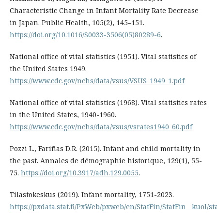
Characteristic Change in Infant Mortality Rate Decrease
in Japan. Public Health, 105(2), 145–151.
https://doi.org/10.1016/S0033-3506(05)80289-6
.
National office of vital statistics (1951). Vital statistics of
the United States 1949.
https://www.cdc.gov/nchs/data/vsus/VSUS_1949_1.pdf
National office of vital statistics (1968). Vital statistics rates
in the United States, 1940-1960.
https://www.cdc.gov/nchs/data/vsus/vsrates1940_60.pdf
Pozzi L., Fariñas D.R. (2015). Infant and child mortality in
the past. Annales de démographie historique, 129(1), 55-
75.
https://doi.org/10.3917/adh.129.0055
.
Tilastokeskus (2019). Infant mortality, 1751-2023.
https://pxdata.stat.fi/PxWeb/pxweb/en/StatFin/StatFin__kuol/st