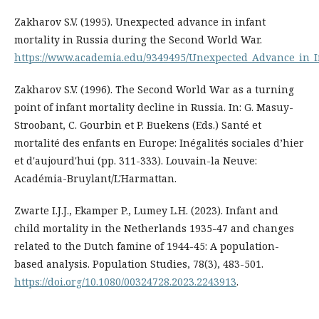
Zakharov S.V. (1995). Unexpected advance in infant
mortality in Russia during the Second World War.
https://www.academia.edu/9349495/Unexpected_Advance_in_I
Zakharov S.V. (1996). The Second World War as a turning
point of infant mortality decline in Russia. In: G. Masuy-
Stroobant, C. Gourbin et P. Buekens (Eds.) Santé et
mortalité des enfants en Europe: Inégalités sociales d’hier
et d'aujourd'hui (pp. 311-333). Louvain-la Neuve:
Académia-Bruylant/L'Harmattan.
Zwarte I.J.J., Ekamper P., Lumey L.H. (2023). Infant and
child mortality in the Netherlands 1935-47 and changes
related to the Dutch famine of 1944-45: A population-
based analysis. Population Studies, 78(3), 483-501.
https://doi.org/10.1080/00324728.2023.2243913
.