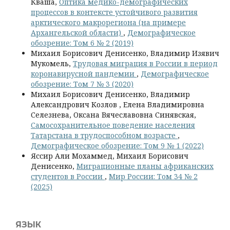
Кваша,
Оптика медико-демографических
процессов в контексте устойчивого развития
арктического макрорегиона (на примере
Архангельской области)
,
Демографическое
обозрение: Том 6 № 2 (2019)
Михаил Борисович Денисенко, Владимир Изявич
Мукомель,
Трудовая миграция в России в период
коронавирусной пандемии
,
Демографическое
обозрение: Том 7 № 3 (2020)
Михаил Борисович Денисенко, Владимир
Александрович Козлов , Елена Владимировна
Селезнева, Оксана Вячеславовна Синявская,
Самосохранительное поведение населения
Татарстана в трудоспособном возрасте
,
Демографическое обозрение: Том 9 № 1 (2022)
Яссир Али Мохаммед, Михаил Борисович
Денисенко,
Миграционные планы африканских
студентов в России
,
Мир России: Том 34 № 2
(2025)
ЯЗЫК