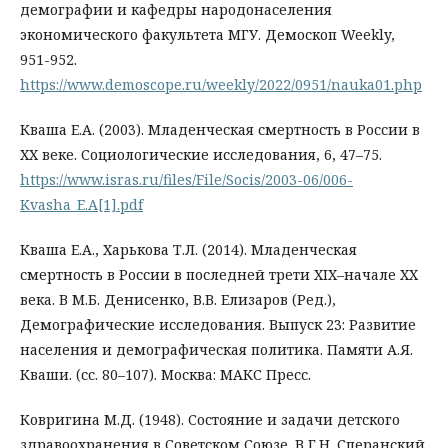
демографии и кафедры народонаселения
экономического факультета МГУ. Демоскоп Weekly,
951-952.
https://www.demoscope.ru/weekly/2022/0951/nauka01.php
Кваша Е.А. (2003). Младенческая смертность в России в
ХХ веке. Социологические исследования, 6, 47–75.
https://www.isras.ru/files/File/Socis/2003-06/006-
Kvasha_E.A[1].pdf
Кваша Е.А., Харькова Т.Л. (2014). Младенческая
смертность в России в последней трети XIX–начале XX
века. В М.Б. Денисенко, В.В. Елизаров (Ред.),
Демографические исследования. Выпуск 23: Развитие
населения и демографическая политика. Памяти А.Я.
Кваши. (сс. 80–107). Москва: МАКС Пресс.
Ковригина М.Д. (1948). Состояние и задачи детского
здравоохранения в Советском Союзе. В Г.Н. Сперанский