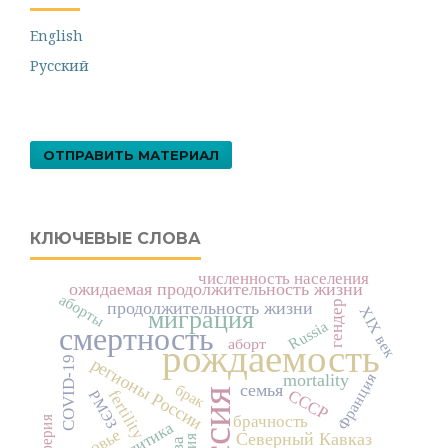
English
Русский
ОТПРАВИТЬ МАТЕРИАЛ
КЛЮЧЕВЫЕ СЛОВА
численность населения
ожидаемая продолжительность жизни
аборты
продолжительность жизни
гендер
XIX век
миграция
Russia
смертность
аборт
рождаемость
регионы России
COVID-19
Франция
mortality
брак
семья
СССР
fertility
Россия
РМЭЗ
брачность
Северный Кавказ