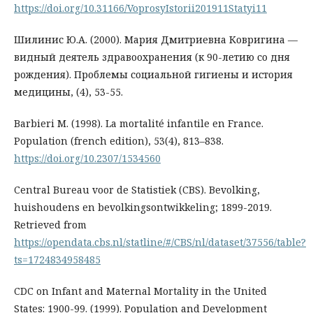
https://doi.org/10.31166/VoprosyIstorii201911Statyi11
Шилинис Ю.А. (2000). Мария Дмитриевна Ковригина —
видный деятель здравоохранения (к 90-летию со дня
рождения). Проблемы социальной гигиены и история
медицины, (4), 53-55.
Barbieri M. (1998). La mortalité infantile en France.
Population (french edition), 53(4), 813–838.
https://doi.org/10.2307/1534560
Central Bureau voor de Statistiek (CBS). Bevolking,
huishoudens en bevolkingsontwikkeling; 1899-2019.
Retrieved from
https://opendata.cbs.nl/statline/#/CBS/nl/dataset/37556/table?
ts=1724834958485
CDC on Infant and Maternal Mortality in the United
States: 1900-99. (1999). Population and Development