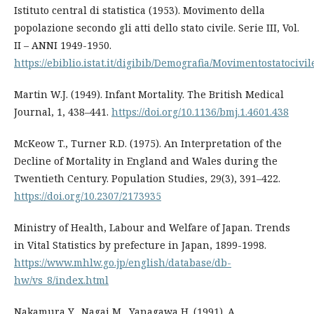
Istituto central di statistica (1953). Movimento della
popolazione secondo gli atti dello stato civile. Serie III, Vol.
II – ANNI 1949-1950.
https://ebiblio.istat.it/digibib/Demografia/Movimentostatociv
Martin W.J. (1949). Infant Mortality. The British Medical
Journal, 1, 438–441.
https://doi.org/10.1136/bmj.1.4601.438
McKeow T., Turner R.D. (1975). An Interpretation of the
Decline of Mortality in England and Wales during the
Twentieth Century. Population Studies, 29(3), 391–422.
https://doi.org/10.2307/2173935
Ministry of Health, Labour and Welfare of Japan. Trends
in Vital Statistics by prefecture in Japan, 1899-1998.
https://www.mhlw.go.jp/english/database/db-
hw/vs_8/index.html
Nakamura Y., Nagai M., Yanagawa H. (1991). A