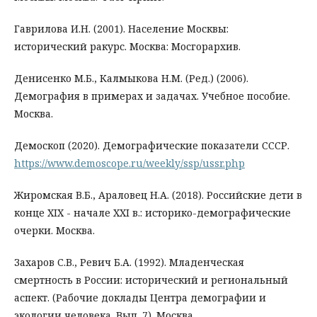
Гаврилова И.Н. (2001). Население Москвы:
исторический ракурс. Москва: Мосгорархив.
Денисенко М.Б., Калмыкова Н.М. (Ред.) (2006).
Демография в примерах и задачах. Учебное пособие.
Москва.
Демоскоп (2020). Демографические показатели СССР.
https://www.demoscope.ru/weekly/ssp/ussr.php
Жиромская В.Б., Араловец Н.А. (2018). Российские дети в
конце XIX - начале XXI в.: историко-демографические
очерки. Москва.
Захаров С.В., Ревич Б.А. (1992). Младенческая
смертность в России: исторический и региональный
аспект. (Рабочие доклады Центра демографии и
экологии человека. Вып. 7). Москва.