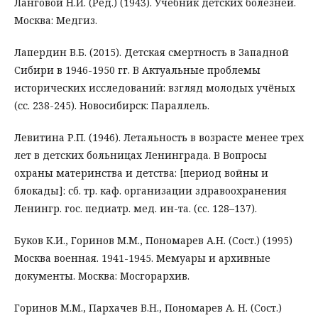
Ланговой Н.И. (Ред.) (1943). Учебник детских болезней.
Москва: Медгиз.
Лапердин В.Б. (2015). Детская смертность в Западной
Сибири в 1946-1950 гг. B Актуальные проблемы
исторических исследований: взгляд молодых учёных
(сс. 238-245). Новосибирск: Параллель.
Левитина Р.П. (1946). Летальность в возрасте менее трех
лет в детских больницах Ленинграда. B Вопросы
охраны материнства и детства: [период войны и
блокады]: сб. тр. каф. организации здравоохранения
Ленингр. гос. педиатр. мед. ин-та. (cc. 128–137).
Буков К.И., Горинов М.М., Пономарев А.Н. (Сост.) (1995)
Москва военная. 1941-1945. Мемуары и архивные
документы. Москва: Мосгорархив.
Горинов М.М., Пархачев В.Н., Пономарев А. Н. (Сост.)