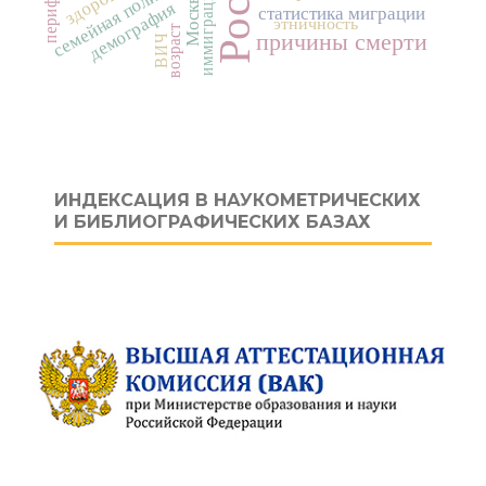
периферия
семейная политика
здоровье
иммиграция
Москва
демография
статистика миграции
этничность
возраст
причины смерти
ВИЧ
ИНДЕКСАЦИЯ В НАУКОМЕТРИЧЕСКИХ
И БИБЛИОГРАФИЧЕСКИХ БАЗАХ