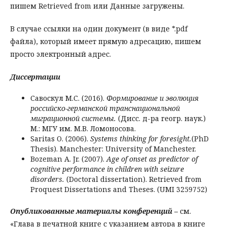
пишем Retrieved from или Данные загружены.
В случае ссылки на один документ (в виде *.pdf
файла), который имеет прямую адресацию, пишем
просто электронный адрес.
Диссертации
Савоскул М.С. (2016).
Формирование и эволюция
российско-германской транснациональной
миграционной системы.
(Дисс. д-ра геогр. наук.)
М.: МГУ им. М.В. Ломоносова.
Saritas O. (2006).
Systems thinking for foresight.
(PhD
Thesis). Manchester: University of Manchester.
Bozeman A. Jr. (2007).
Age of onset as predictor of
cognitive performance in children with seizure
disorders.
(Doctoral dissertation). Retrieved from
Proquest Dissertations and Theses. (UMI 3259752)
Опубликованные
материалы
конференций
–
см.
«Глава в печатной книге с указанием автора в книге