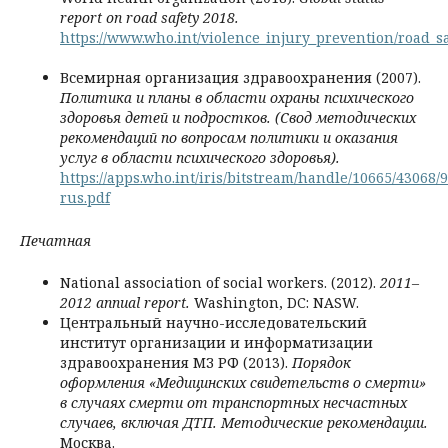
report on road safety 2018.
https://www.who.int/violence_injury_prevention/road_sa
Всемирная организация здравоохранения (2007).
Политика и планы в области охраны психического
здоровья детей и подростков. (Свод методических
рекомендаций по вопросам политики и оказания
услуг в области психического здоровья).
https://apps.who.int/iris/bitstream/handle/10665/43068
rus.pdf
Печатная
National association of social workers. (2012).
2011–
2012 annual report.
Washington, DC: NASW.
Центральный научно-исследовательский
институт организации и информатизации
здравоохранения МЗ РФ (2013).
Порядок
оформления «Медицинских свидетельств о смерти»
в случаях смерти от транспортных несчастных
случаев, включая ДТП. Методические рекомендации.
Москва.