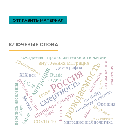
ОТПРАВИТЬ МАТЕРИАЛ
КЛЮЧЕВЫЕ СЛОВА
ожидаемая продолжительность жизни
урбанизация
рождаемость
внутренняя миграция
ассимиляция
демография
поколения
миграция
Россия
брачность
XIX век
Russia
гендер
смертность
регионы России
СССР
брак
перепись населения
семья
семейная политика
mortality
причины смерти
Москва
аборты
Франция
здоровье
fertility
аборт
ВИЧ
РМЭЗ
расселение
COVID-19
миграционная политика