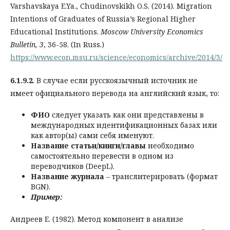
Varshavskaya E.Ya., Chudinovskikh O.S. (2014). Migration
Intentions of Graduates of Russia’s Regional Higher
Educational Institutions.
Moscow University Economics
Bulletin, 3
, 36-58. (In Russ.)
https://www.econ.msu.ru/science/economics/archive/2014/3/
6.1.9.2
. В случае если русскоязычный источник не
имеет официального перевода на английский язык, то:
ФИО
следует указать как они представлены в
международных идентификационных базах или
как автор(ы) сами себя именуют.
Название статьи/книги/главы
необходимо
самостоятельно перевести в одном из
переводчиков (DeepL).
Название журнала
– транслитерировать (формат
BGN).
Пример:
Андреев Е. (1982). Метод компонент в анализе