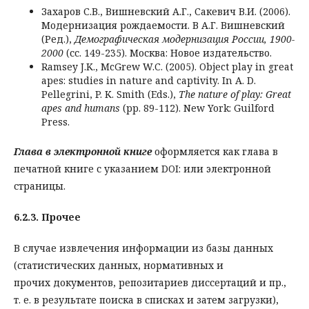
Захаров С.В., Вишневский А.Г., Сакевич В.И. (2006).
Модернизация рождаемости. В А.Г. Вишневский
(Ред.),
Демографическая модернизация России, 1900-
2000
(сс. 149-235). Москва: Новое издательство.
Ramsey J.K., McGrew W.C. (2005). Object play in great
apes: studies in nature and captivity. In A. D.
Pellegrini, P. K. Smith (Eds.),
The nature of play: Great
apes and humans
(pp. 89-112). New York: Guilford
Press.
Глава в электронной книге
оформляется как глава в
печатной книге с указанием DOI: или электронной
страницы.
6.2.3. Прочее
В случае извлечения информации из базы данных
(статистических данных, нормативных и
прочих документов, репозитариев диссертаций и пр.,
т. е. в результате поиска в списках и затем загрузки),