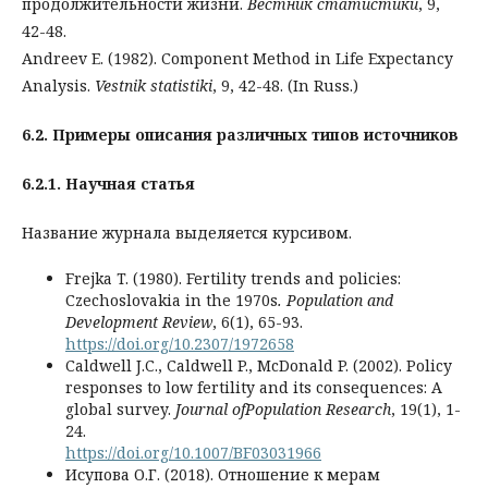
продолжительности жизни.
Вестник
статистики
, 9,
42-48.
Andreev E. (1982). Component Method in Life Expectancy
Analysis.
Vestnik
statistiki
, 9, 42-48. (In Russ.)
6.2. Примеры описания различных типов источников
6.2.1. Научная статья
Название журнала выделяется курсивом.
Frejka T. (1980). Fertility trends and policies:
Сzechoslovakia in the 1970s
.
Population and
Development Review
, 6(1), 65-93.
https://doi.org/10.2307/1972658
Caldwell J.C., Caldwell P., McDonald P. (2002). Policy
responses to low fertility and its consequences: A
global survey.
Journal of
Population
Research
, 19(1), 1-
24.
https://doi.org/10.1007/BF03031966
Исупова О.Г. (2018). Отношение к мерам