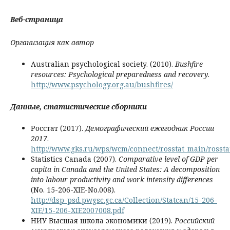
Веб-страница
Организация
как
автор
Australian psychological society. (2010).
Bushfire
resources: Psychological preparedness and recovery
.
http://www.psychology.org.au/bushfires/
Данные, статистические сборники
Росстат (2017).
Демографический ежегодник России
2017
.
http://www.gks.ru/wps/wcm/connect/rosstat_main/rosstat
Statistics Canada (2007).
Comparative level of GDP per
capita in Canada and the United States: A decomposition
into labour productivity and work intensity differences
(No. 15-206-XIE-No.008).
http://dsp-psd.pwgsc.gc.ca/Collection/Statcan/15-206-
XIE/15-206-XIE2007008.pdf
НИУ Высшая школа экономики (2019).
Российский