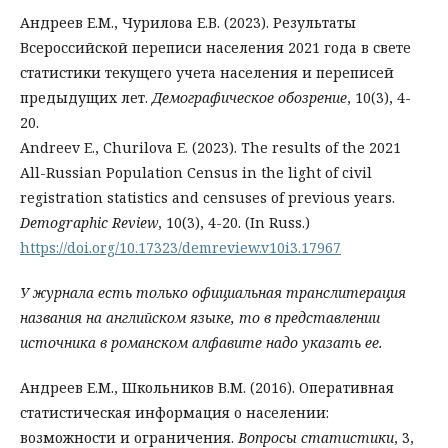
Андреев Е.М., Чурилова Е.В. (2023). Результаты
Всероссийской переписи населения 2021 года в свете
статистики текущего учета населения и переписей
предыдущих лет.
Демографическое
обозрение
, 10(3), 4-
20.
Andreev E., Churilova E. (2023). The results of the 2021
All-Russian Population Census in the light of civil
registration statistics and censuses of previous years.
Demographic
Review
, 10(3), 4-20. (In Russ.)
https://doi.org/10.17323/demreview.v10i3.17967
У журнала есть только официальная транслитерация
названия на английском языке, то в представлении
источника в романском алфавите надо указать ее.
Андреев Е.М., Школьников В.М. (2016). Оперативная
статистическая информация о населении:
возможности и ограничения.
Вопросы
статистики
, 3,