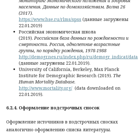
мониторинг экономического положения и здоровья
населения. Данные по домохозяйствам. Волна 26
(2017).
https://www.hse.ru/rlms/spss
(данные загружены
22.01.2019)
Российская экономическая школа
(2019).
Российская база данных по рождаемости и
смертности. Россия, однолетние возрастные
группы, по порядку рождения, 1978-1988
http://demogr.nes.ru/index.php/ru/demogr_indicat/data
(данные загружены 22.01.2019).
University of California, Berkeley, Max Planck
Institute for Demographic Research (2019).
The
Human Mortality Database.
http://www.mortality.org/
(data downloaded on
22.01.2019).
6.2.4.
Оформление подстрочных сносок
Оформление источников в подстрочных сносках
аналогично оформлению списка литературы.