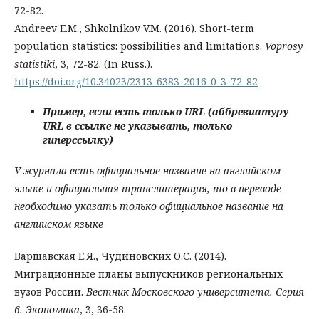
72-82.
Andreev E.M., Shkolnikov V.M. (2016). Short-term
population statistics: possibilities and limitations.
Voprosy
statistiki
, 3, 72-82. (In Russ.).
https://doi.org/10.34023/2313-6383-2016-0-3-72-82
Пример, если есть только URL (аббревиатуру
URL в ссылке не указывать, только
гиперссылку)
У журнала есть официальное название на английском
языке и официальная транслитерация, то в переводе
необходимо указать только официальное название на
английском языке
Варшавская Е.Я., Чудиновских О.С. (2014).
Миграционные планы выпускников региональных
вузов России.
Вестник Московского университета. Серия
6. Экономика
, 3, 36-58.