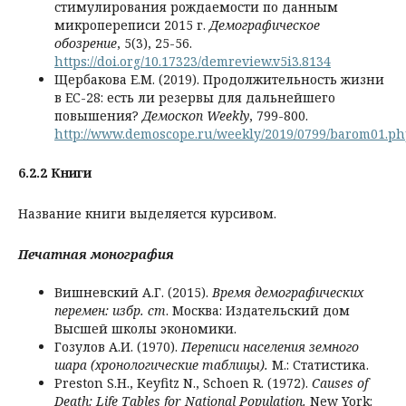
стимулирования рождаемости по данным
микропереписи 2015 г.
Демографическое
обозрение
, 5(3), 25-56.
https://doi.org/10.17323/demreview.v5i3.8134
Щербакова Е.М. (2019). Продолжительность жизни
в ЕС-28: есть ли резервы для дальнейшего
повышения?
Демоскоп Weekly
, 799-800.
http://www.demoscope.ru/weekly/2019/0799/barom01.p
6.2.2 Книги
Название книги выделяется курсивом.
Печатная монография
Вишневский А.Г. (2015).
Время демографических
перемен: избр. ст
. Москва: Издательский дом
Высшей школы экономики.
Гозулов А.И. (1970).
Переписи населения земного
шара (хронологические таблицы).
М.: Статистика.
Preston S.H., Keyfitz N., Schoen R. (1972).
Causes of
Death: Life Tables for National Population.
New York: