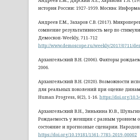
Андреев Е.М., Дарский Л.Е., Харькова Т.Л. (
история России: 1927-1959. Москва: Информа
Андреев Е.М., Захаров С.В. (2017). Микропере
сомнение результативность мер по стимул
Демоскоп-Weekly, 711-712
http://www.demoscope.ru/weekly/2017/0711/de
Архангельский В.Н. (2006). Факторы рождаем
2006.
Архангельский В.Н. (2020). Возможности ис
для реальных поколений при оценке дина
Human Progress, 8(2), 1-16.
https://doi.org/10.
Архангельский В.Н., Зинькина Ю.В., Шульгин С
Рождаемость у женщин с разным уровнем о
состояние и прогнозные сценарии. Народонас
https://doi.org/10.19181/1561-7785-2019-00002