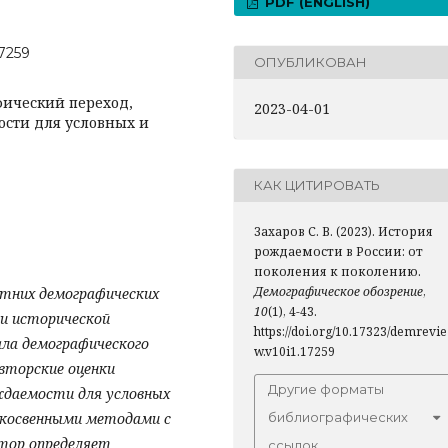
PDF (ENGLISH)
17259
ОПУБЛИКОВАН
фический переход,
2023-04-01
ости для условных и
КАК ЦИТИРОВАТЬ
Захаров С. В. (2023). История
рождаемости в России: от
поколения к поколению.
Демографическое обозрение
,
тних демографических
10
(1), 4-43.
ии исторической
https://doi.org/10.17323/demrevie
ала демографического
w.v10i1.17259
авторские оценки
Другие форматы
ждаемости для условных
и косвенными методами с
библиографических
втор определяет
ссылок