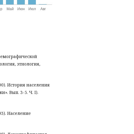
 демографической
ология, этнология,
990). История населения
». Вып. 3-5. Ч. I).
993). Население