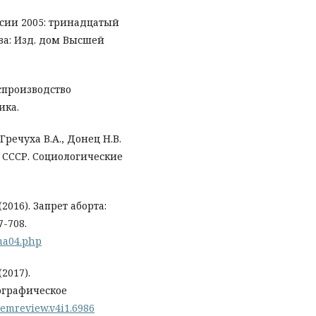
оссии 2005: тринадцатый
а: Изд. дом Высшей
оспроизводство
ика.
Гречуха В.А., Донец Н.В.
 СССР. Социологические
2016). Запрет аборта:
-708.
ma04.php
2017).
ографическое
/demreview.v4i1.6986