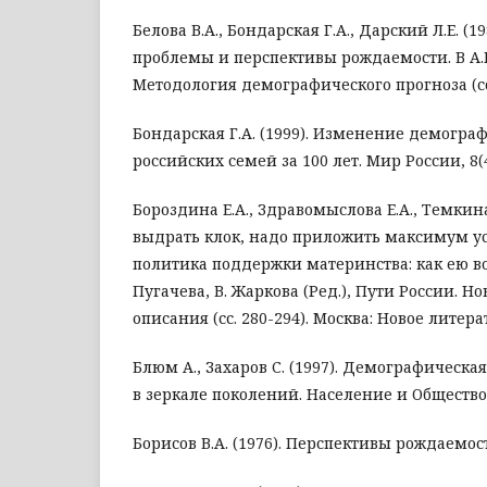
Белова В.А., Бондарская Г.А., Дарский Л.Е. (
проблемы и перспективы рождаемости. В А.Г.
Методология демографического прогноза (сс.
Бондарская Г.А. (1999). Изменение демогра
российских семей за 100 лет. Мир России, 8(4
Бороздина Е.А., Здравомыслова Е.А., Темкина
выдрать клок, надо приложить максимум у
политика поддержки материнства: как ею во
Пугачева, В. Жаркова (Ред.), Пути России. 
описания (сс. 280-294). Москва: Новое литер
Блюм А., Захаров С. (1997). Демографическа
в зеркале поколений. Население и Общество,
Борисов В.А. (1976). Перспективы рождаемост