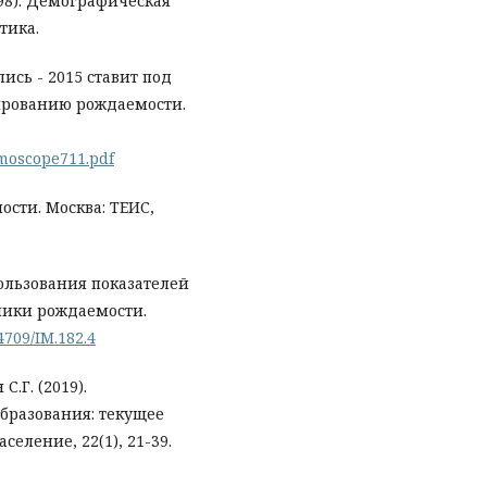
1998). Демографическая
тика.
пись - 2015 ставит под
ированию рождаемости.
moscope711.pdf
ости. Москва: ТЕИС,
пользования показателей
мики рождаемости.
34709/IM.182.4
.Г. (2019).
бразования: текущее
еление, 22(1), 21-39.