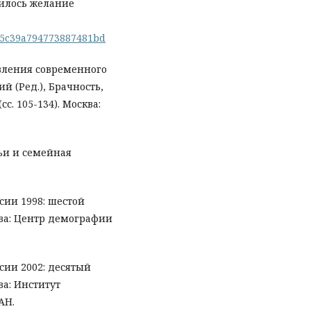
енилось желание
985c39a794773887481bd
овления современного
й (Ред.), Брачность,
с. 105-134). Москва:
мьи и семейная
ссии 1998: шестой
ва: Центр демографии
ссии 2002: десятый
а: Институт
АН.