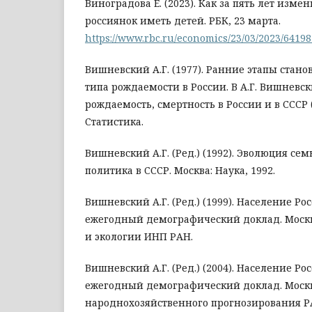
Виноградова Е. (2023). Как за пять лет изм
россиянок иметь детей. РБК, 23 марта.
https://www.rbc.ru/economics/23/03/2023/641
Вишневский А.Г. (1977). Ранние этапы стан
типа рождаемости в России. В А.Г. Вишневски
рождаемость, смертность в России и в СССР (с
Статистика.
Вишневский А.Г. (Ред.) (1992). Эволюция се
политика в СССР. Москва: Наука, 1992.
Вишневский А.Г. (Ред.) (1999). Население Ро
ежегодный демографический доклад. Моск
и экологии ИНП РАН.
Вишневский А.Г. (Ред.) (2004). Население Ро
ежегодный демографический доклад. Москв
народнохозяйственного прогнозирования Р