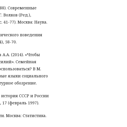
1988). Современные
 Волков (Ред.),
 41-77). Москва: Наука.
фического поведения
), 58-70.
 А.А. (2014). «Чтобы
силий». Семейная
спользоваться? В М.
Новые языки социального
атурное обозрение.
я история СССР и России
 17 (февраль 1997).
и. Москва: Статистика.