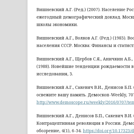
Вишневский А.Г. (Ред.) (2007). Население Р
ежегодный демографический доклад. Москв
школы экономики.
Вишневский А.Г., Волков А.Г. (Ред.) (1983). В
населения СССР. Москва: Финансы и статист
Вишневский А.Г., Щербов С.Я., Аничкин А.Б., 
(1988). Новейшие тенденции рождаемости в
исследования, 3.
Вишневский А.Г., Сакевич В.И., Денисов Б.П. (
освежите вашу память. Демоскоп-Weekly, 707
http://www.demoscope.ru/weekly/2016/0707/te
Вишневский А.Г., Денисов Б.П., Сакевич В.И. (
Контрацептивная революция в России. Дем
обозрение, 4(1), 6-34.
https://doi.org/10.17323