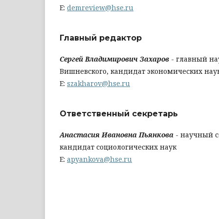
E:
demreview@hse.ru
Главный редактор
Сергей Владимирович Захаров
- главный на
Вишневского, кандидат экономических нау
E:
szakharov@hse.ru
Ответственный секретарь
Анастасия Ивановна Пьянкова
- научный с
кандидат социологических наук
E:
apyankova@hse.ru