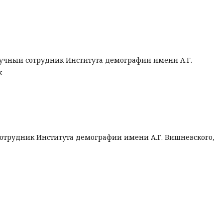
учный сотрудник Института демографии имени А.Г.
к
отрудник Института демографии имени А.Г. Вишневского,