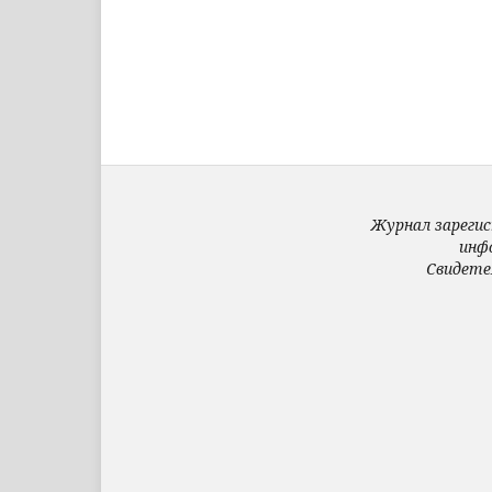
Журнал зарегис
инф
Свидете