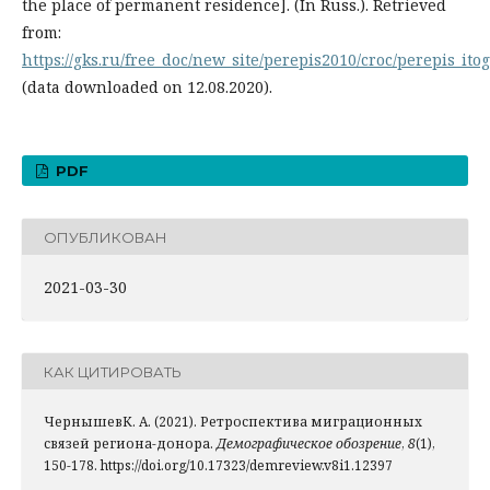
the place of permanent residence]. (In Russ.). Retrieved
from:
https://gks.ru/free_doc/new_site/perepis2010/croc/perepis_ito
(data downloaded on 12.08.2020).
PDF
ОПУБЛИКОВАН
2021-03-30
КАК ЦИТИРОВАТЬ
ЧернышевК. А. (2021). Ретроспектива миграционных
связей региона-донора.
Демографическое обозрение
,
8
(1),
150-178. https://doi.org/10.17323/demreview.v8i1.12397