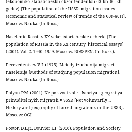
(ekonomiko-statisticheskii obzor tendentsii 60-kh-80-kh
godov) [The population of the USSR: migration issues
(economic and statistical review of trends of the 60s–80s)],
Moscow: Nauka. (In Russ.).
Naselenie Rossii v XX veke: istoricheskie ocherki [The
population of Russia in the XX century: historical essays]
(2001). Vol. 2. 1940–1959. Moscow: ROSSPEN. (In Russ.).
Perevedentsev V. I. (1975). Metody izuchenija migracii
naselenija [Methods of studying population migration].
Moscow: Nauka. (In Russ.).
Polyan P.M. (2001). Ne po svoei vole... Istoriya i geografiya
prinuditel'nykh migratsii v SSSR [Not voluntarily ...
History and geography of forced migrations in the USSR].
Мoscow: OGI.
Poston D.L.Jr., Bouvier L.F. (2016). Population and Society: