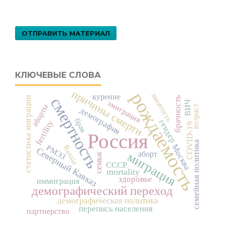
ОТПРАВИТЬ МАТЕРИАЛ
КЛЮЧЕВЫЕ СЛОВА
причины смерти
рождаемость
занятость
курение
смертность
брачность
статистика миграции
эмиграция
ВИЧ
аборты
возраст
демография
брак
гендер
fertility
COVID-19
Россия
семейная политика
Москва
РМЭЗ
Russia
Северный Кавказ
миграция
аборт
семья
СССР
mortality
здоровье
иммиграция
демографический переход
демографическая политика
перепись населения
партнерство