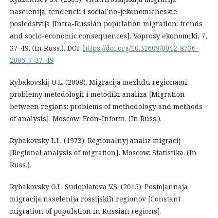
naselenija: tendencii i social'no-jekonomicheskie
posledstvija [Intra-Russian population migration: trends
and socio-economic consequences]. Voprosy ekonomiki, 7,
37–49. (In Russ.). DOI:
https://doi.org/10.32609/0042-8736-
2005-7-37-49
Rybakovskij O.L. (2008). Migracija mezhdu regionami:
problemy metodologii i metodiki analiza [Migration
between regions: problems of methodology and methods
of analysis]. Moscow: Econ-Inform. (In Russ.).
Rybakovsky L.L. (1973). Regionalnyj analiz migracij
[Regional analysis of migration]. Moscow: Statistika. (In
Russ.).
Rybakovsky O.L. Sudoplatova V.S. (2015). Postojannaja
migracija naselenija rossijskih regionov [Constant
migration of population in Russian regions].