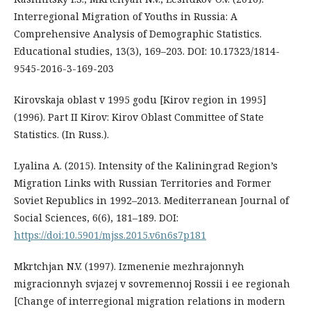
Interregional Migration of Youths in Russia: A
Comprehensive Analysis of Demographic Statistics.
Educational studies, 13(3), 169–203. DOI: 10.17323/1814-
9545-2016-3-169-203
Kirovskaja oblast v 1995 godu [Kirov region in 1995]
(1996). Part II Kirov: Kirov Oblast Committee of State
Statistics. (In Russ.).
Lyalina A. (2015). Intensity of the Kaliningrad Region’s
Migration Links with Russian Territories and Former
Soviet Republics in 1992–2013. Mediterranean Journal of
Social Sciences, 6(6), 181–189. DOI:
https://doi:10.5901/mjss.2015.v6n6s7p181
Mkrtchjan N.V. (1997). Izmenenie mezhrajonnyh
migracionnyh svjazej v sovremennoj Rossii i ee regionah
[Change of interregional migration relations in modern