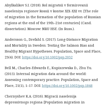
Abylkalikov S.I. (2018). Rol migratsii v formirovanii
naseleniya regionov Rossii v kontse ХIХ-ХХI vv. [The role
of migration in the formation of the population of Russian
regions at the end of the 19th–21st centuries] (Cand.
dissertation). Moscow: NRU HSE. (In Russ.).
Andersson G., Drefahl S. (2017). Long‐Distance Migration
and Mortality in Sweden: Testing the Salmon Bias and
Healthy Migrant Hypotheses. Population, Space and Place,
23(4). DOI:
https://doi.org/10.1002/psp.2032
Bell M., Charles-Edwards E., Kupiszewska D., Zhu Yu.
(2015). Internal migration data around the world:
Assessing contemporary practice. Population, Space and
Place, 21(1), 1–17. DOI:
https://doi.org/10.1002/psp.1848
Chernyshev K.A. (2016). Migracii naselenija
depressivnogo regiona [Population migration in