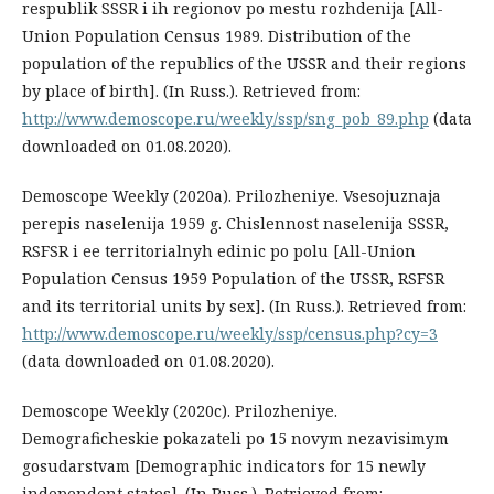
respublik SSSR i ih regionov po mestu rozhdenija [All-
Union Population Census 1989. Distribution of the
population of the republics of the USSR and their regions
by place of birth]. (In Russ.). Retrieved from:
http://www.demoscope.ru/weekly/ssp/sng_pob_89.php
(data
downloaded on 01.08.2020).
Demoscope Weekly (2020a). Prilozheniye. Vsesojuznaja
perepis naselenija 1959 g. Chislennost naselenija SSSR,
RSFSR i ee territorialnyh edinic po polu [All-Union
Population Census 1959 Population of the USSR, RSFSR
and its territorial units by sex]. (In Russ.). Retrieved from:
http://www.demoscope.ru/weekly/ssp/census.php?cy=3
(data downloaded on 01.08.2020).
Demoscope Weekly (2020c). Prilozheniye.
Demograficheskie pokazateli po 15 novym nezavisimym
gosudarstvam [Demographic indicators for 15 newly
independent states]. (In Russ.). Retrieved from: