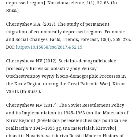
depressed region]. Narodonaselenie, 1(1), 52–63. (In
Russ.).
Chernyshev K.A. (2017). The study of permanent
migration of economically depressed regions. Economic
and Social Changes: Facts, Trends, Forecast, 10(4), 259–273.
DOI:
https://10.15838/esc/2017.4.52.15
Chernysheva N.V. (2012). Socialno-demograficheskie
processy v Kirovskoj oblasti v gody Velikoy
Otechestvennoy voyny [Socio-demographic Processes in
the Kirov Region during the Great Patriotic War]. Kirov:
VSHU. (In Russ.).
Chernysheva N.V. (2017). The Soviet Resettlement Policy
and its Implementation in 1945–1953 (on the Materials of
Kirov Region) [Sovetskaja pereselencheskaja politika i ee
realizacija v 1945–1953 gg. (na materialah Kirovskoj
oblasti)]. Noveishaya istoriya Rossii [Modern History of