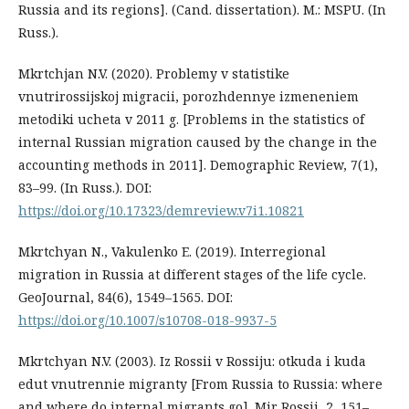
Russia and its regions]. (Cand. dissertation). M.: MSPU. (In
Russ.).
Mkrtchjan N.V. (2020). Problemy v statistike
vnutrirossijskoj migracii, porozhdennye izmeneniem
metodiki ucheta v 2011 g. [Problems in the statistics of
internal Russian migration caused by the change in the
accounting methods in 2011]. Demographic Review, 7(1),
83–99. (In Russ.). DOI:
https://doi.org/10.17323/demreview.v7i1.10821
Mkrtchyan N., Vakulenko E. (2019). Interregional
migration in Russia at different stages of the life cycle.
GeoJournal, 84(6), 1549–1565. DOI:
https://doi.org/10.1007/s10708-018-9937-5
Mkrtchyan N.V. (2003). Iz Rossii v Rossiju: otkuda i kuda
edut vnutrennie migranty [From Russia to Russia: where
and where do internal migrants go]. Mir Rossii, 2, 151–