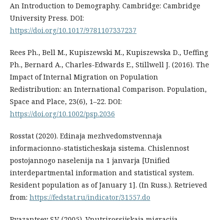
An Introduction to Demography. Cambridge: Cambridge
University Press. DOI:
https://doi.org/10.1017/9781107337237
Rees Ph., Bell M., Kupiszewski M., Kupiszewska D., Ueffing
Ph., Bernard A., Charles-Edwards E., Stillwell J. (2016). The
Impact of Internal Migration on Population
Redistribution: an International Comparison. Population,
Space and Place, 23(6), 1–22. DOI:
https://doi.org/10.1002/psp.2036
Rosstat (2020). Edinaja mezhvedomstvennaja
informacionno-statisticheskaja sistema. Chislennost
postojannogo naselenija na 1 janvarja [Unified
interdepartmental information and statistical system.
Resident population as of January 1]. (In Russ.). Retrieved
from:
https://fedstat.ru/indicator/31557.do
Ryazantsev S.V. (2005). Vnutrirossijskaja migracija