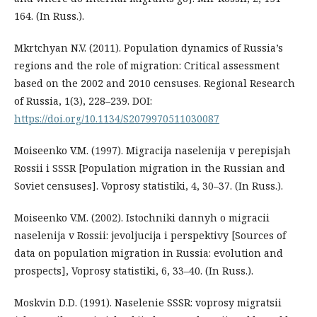
164. (In Russ.).
Mkrtchyan N.V. (2011). Population dynamics of Russia’s
regions and the role of migration: Critical assessment
based on the 2002 and 2010 censuses. Regional Research
of Russia, 1(3), 228–239. DOI:
https://doi.org/10.1134/S2079970511030087
Moiseenko V.M. (1997). Migracija naselenija v perepisjah
Rossii i SSSR [Population migration in the Russian and
Soviet censuses]. Voprosy statistiki, 4, 30–37. (In Russ.).
Moiseenko V.M. (2002). Istochniki dannyh o migracii
naselenija v Rossii: jevoljucija i perspektivy [Sources of
data on population migration in Russia: evolution and
prospects], Voprosy statistiki, 6, 33–40. (In Russ.).
Moskvin D.D. (1991). Naselenie SSSR: voprosy migratsii