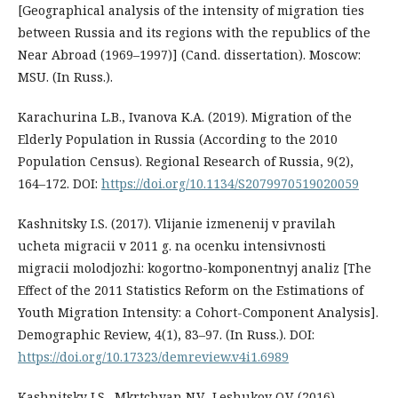
[Geographical analysis of the intensity of migration ties
between Russia and its regions with the republics of the
Near Abroad (1969–1997)] (Cand. dissertation). Moscow:
MSU. (In Russ.).
Karachurina L.B., Ivanova K.A. (2019). Migration of the
Elderly Population in Russia (According to the 2010
Population Census). Regional Research of Russia, 9(2),
164–172. DOI:
https://doi.org/10.1134/S2079970519020059
Kashnitsky I.S. (2017). Vlijanie izmenenij v pravilah
ucheta migracii v 2011 g. na ocenku intensivnosti
migracii molodjozhi: kogortno-komponentnyj analiz [The
Effect of the 2011 Statistics Reform on the Estimations of
Youth Migration Intensity: a Cohort-Component Analysis].
Demographic Review, 4(1), 83–97. (In Russ.). DOI:
https://doi.org/10.17323/demreview.v4i1.6989
Kashnitsky I.S., Mkrtchyan N.V., Leshukov O.V. (2016).