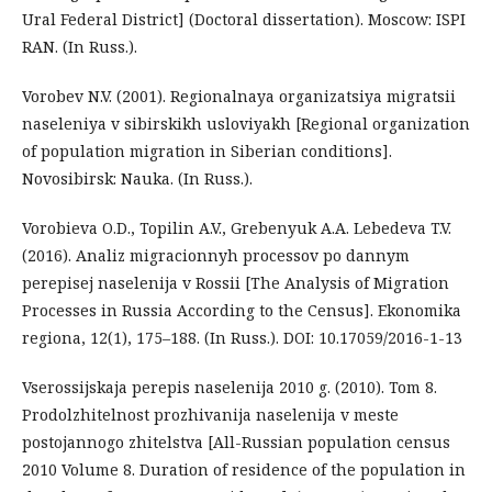
Ural Federal District] (Doctoral dissertation). Moscow: ISPI
RAN. (In Russ.).
Vorobev N.V. (2001). Regionalnaya organizatsiya migratsii
naseleniya v sibirskikh usloviyakh [Regional organization
of population migration in Siberian conditions].
Novosibirsk: Nauka. (In Russ.).
Vorobieva O.D., Topilin A.V., Grebenyuk A.A. Lebedeva T.V.
(2016). Analiz migracionnyh processov po dannym
perepisej naselenija v Rossii [The Analysis of Migration
Processes in Russia According to the Census]. Ekonomika
regiona, 12(1), 175–188. (In Russ.). DOI: 10.17059/2016-1-13
Vserossijskaja perepis naselenija 2010 g. (2010). Tom 8.
Prodolzhitelnost prozhivanija naselenija v meste
postojannogo zhitelstva [All-Russian population census
2010 Volume 8. Duration of residence of the population in