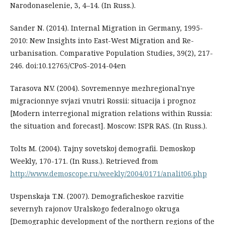
Narodonaselenie, 3, 4–14. (In Russ.).
Sander N. (2014). Internal Migration in Germany, 1995-
2010: New Insights into East-West Migration and Re-
urbanisation. Comparative Population Studies, 39(2), 217-
246. doi:10.12765/CPoS-2014-04en
Tarasova N.V. (2004). Sovremennye mezhregional'nye
migracionnye svjazi vnutri Rossii: situacija i prognoz
[Modern interregional migration relations within Russia:
the situation and forecast]. Moscow: ISPR RAS. (In Russ.).
Tolts M. (2004). Tajny sovetskoj demografii. Demoskop
Weekly, 170-171. (In Russ.). Retrieved from
http://www.demoscope.ru/weekly/2004/0171/analit06.php
Uspenskaja T.N. (2007). Demograficheskoe razvitie
severnyh rajonov Uralskogo federalnogo okruga
[Demographic development of the northern regions of the