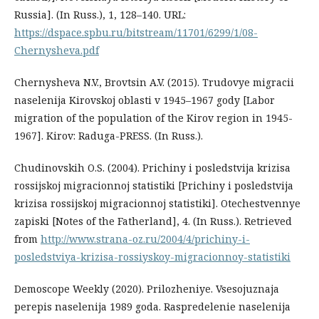
Russia]. (In Russ.), 1, 128–140. URL:
https://dspace.spbu.ru/bitstream/11701/6299/1/08-
Chernysheva.pdf
Chernysheva N.V., Brovtsin A.V. (2015). Trudovye migracii
naselenija Kirovskoj oblasti v 1945–1967 gody [Labor
migration of the population of the Kirov region in 1945-
1967]. Kirov: Raduga-PRESS. (In Russ.).
Chudinovskih O.S. (2004). Prichiny i posledstvija krizisa
rossijskoj migracionnoj statistiki [Prichiny i posledstvija
krizisa rossijskoj migracionnoj statistiki]. Otechestvennye
zapiski [Notes of the Fatherland], 4. (In Russ.). Retrieved
from
http://www.strana-oz.ru/2004/4/prichiny-i-
posledstviya-krizisa-rossiyskoy-migracionnoy-statistiki
Demoscope Weekly (2020). Prilozheniye. Vsesojuznaja
perepis naselenija 1989 goda. Raspredelenie naselenija