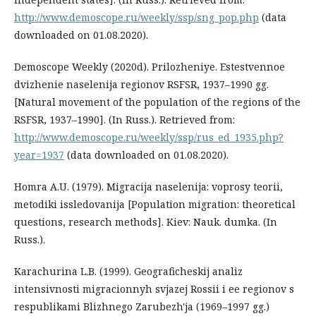
http://www.demoscope.ru/weekly/ssp/sng_pop.php
(data
downloaded on 01.08.2020).
Demoscope Weekly (2020d). Prilozheniye. Estestvennoe
dvizhenie naselenija regionov RSFSR, 1937–1990 gg.
[Natural movement of the population of the regions of the
RSFSR, 1937–1990]. (In Russ.). Retrieved from:
http://www.demoscope.ru/weekly/ssp/rus_ed_1935.php?
year=1937
(data downloaded on 01.08.2020).
Homra A.U. (1979). Migracija naselenija: voprosy teorii,
metodiki issledovanija [Population migration: theoretical
questions, research methods]. Kiev: Nauk. dumka. (In
Russ.).
Karachurina L.B. (1999). Geograficheskij analiz
intensivnosti migracionnyh svjazej Rossii i ee regionov s
respublikami Blizhnego Zarubezh'ja (1969–1997 gg.)