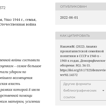
ОПУБЛИКОВАН
4572
2022-06-01
 Указ 1944 г., семья,
 Отечественная война
КАК ЦИТИРОВАТЬ
НакачиМ. (2022). Анализ
пронаталистской семейной
политики в СССР в 1940-х –
венной войны составили
1960-х годах.
Демографическое
обозрение
,
9
(1), 34-55.
оценкам – самое большое
https://doi.org/10.17323/demrevie
стали ударом по
w.v9i1.14572
рейшего возмещения
ская власть
Другие форматы
 рамках которой 8 июля
библиографических
дарственной помощи
ссылок
ким матерям, усилении