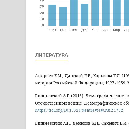
ЛИТЕРАТУРА
Андреев Е.М., Дарский Л.Е., Харькова Т.Л. (
история Российской Федерации, 1927-1959. 
Вишневский А.Г. (2016). Демографические 
Отечественной войны. Демографическое обозр
https://doi.org/10.17323/demreview.v3i2.1752
Вишневский А.Г., Денисов Б.П., Сакевич В.И. (