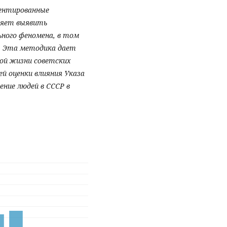
ментированные
ляет выявить
ьного феномена, в том
й. Эта методика дает
ой жизни советских
й оценки влияния Указа
ение людей в СССР в