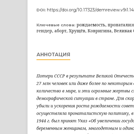
https://doi.org/10.17323/demreview.v9i1.1
DOI:
рождаемость, пронатализм,
Ключевые слова:
гендер, аборт, Хрущёв, Ковригина, Великая
АННОТАЦИЯ
Потери СССР в результате Великой Отечест
27 млн человек или даже более по некоторым 
количество в мире, и эти огромные жертвы 
демографической ситуации в стране. Для ско
убыли и ускорения роста рождаемости совет
осуществляла пронаталистскую политику, в
1944 г. был принят Указ «Об увеличении госу
беременным женщинам, многодетным и одино