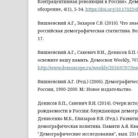
Контрацептивная революция в России». Де
обозрение, 4(1), 5-34.
https://doi.org/10.17323
Вишневский А.Г., Захаров С.B. (2010). Что зна
российская демографическая статистика. Воп
17.
Вишневский А.Г., Сакевич В.И., Денисов Б.П. (
освежите вашу память. Демоскоп Weekly, 707
http://www.demoscope.ru/weekly/2016/0707/te
Вишневский А.Г. (Ред.) (2006). Демографич
России, 1900-2000. М.: Новое издательство.
Денисов Б.П., Сакевич В.И. (2014). Очерк ис
рождаемости в России: блуждающая демогр
Денисенко М.Б., Елизаров В.В. (Ред.). Разви
демографическая политика. Памяти А.Я. Кв
"Демографические исследования", вып. 23) (с