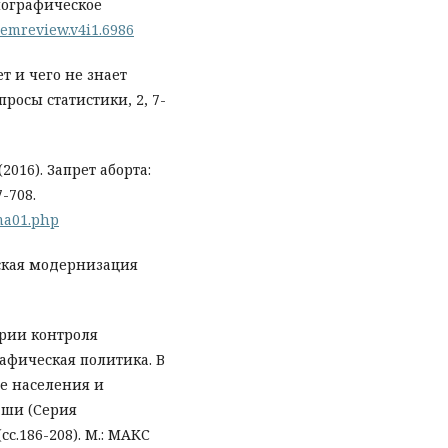
мографическое
/demreview.v4i1.6986
ет и чего не знает
росы статистики, 2, 7-
2016). Запрет аборта:
-708.
ma01.php
еская модернизация
тории контроля
афическая политика. В
тие населения и
аши (Серия
с.186-208). М.: МАКС