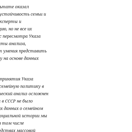
льтате оказал
 устойчивость семьи и
эксперты и
, но не все их
с пересмотра Указа
аты анализа,
от умения представить
 на основе данных
 принятия Указа
семейную политику в
ческий анализ осложнен
 в СССР не было
х данных о семейном
 социальной истории мы
в том числе
едствах массовой