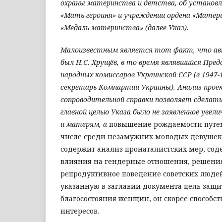
охраны материнства и детства, об установл
«Мать-героиня» и учреждении ордена «Матери
«Медаль материнства» (далее Указ).
Малоизвестным является тот факт, что ав
был Н.С. Хрущёв, в то время являвшийся Пре
народных комиссаров Украинской ССР (в 1947-1
секретарь Компартии Украины). Анализ прое
сопроводительной справки позволяет сделать
главной целью Указа было не заявленное уве
и матерям, а
повышение рождаемости путем
числе среди незамужних молодых девушек и
содержит анализ пронаталистских мер, соде
влияния на гендерные отношения, решения
репродуктивное поведение советских людей
указанную в заглавии документа цель защи
благосостояния женщин, он скорее способс
интересов.