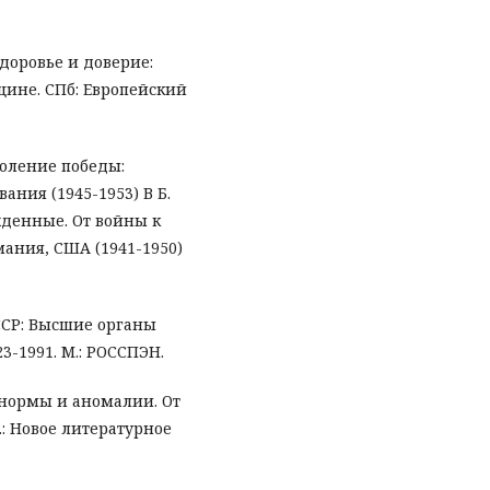
Здоровье и доверие:
ине. СПб: Европейский
доление победы:
ания (1945-1953) В Б.
жденные. От войны к
мания, США (1941-1950)
СССР: Высшие органы
3-1991. М.: РОССПЭН.
: нормы и аномалии. От
: Новое литературное