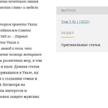
ении почетного звания
нская слава» и медали
ВЫПУСК
Том 9 № 1 (2022)
тором проекта Указа
дседателем Совета
РАЗДЕЛ
949 гг. – Первый
кта Указа и
Оригинальные статьи
 вывод о том, что
личение помощи женщинам
 различных мер, в том
 вдов. Данная статья
ржащихся в Указе, их
 о создании семьи и
. Несмотря на
ты интересов и
твовал защите мужских