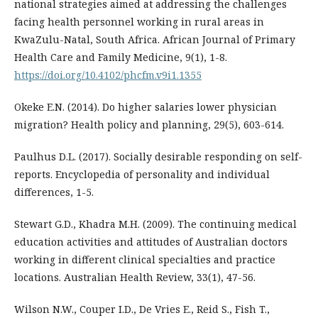
national strategies aimed at addressing the challenges
facing health personnel working in rural areas in
KwaZulu-Natal, South Africa. African Journal of Primary
Health Care and Family Medicine, 9(1), 1-8.
https://doi.org/10.4102/phcfm.v9i1.1355
Okeke E.N. (2014). Do higher salaries lower physician
migration? Health policy and planning, 29(5), 603-614.
Paulhus D.L. (2017). Socially desirable responding on self-
reports. Encyclopedia of personality and individual
differences, 1-5.
Stewart G.D., Khadra M.H. (2009). The continuing medical
education activities and attitudes of Australian doctors
working in different clinical specialties and practice
locations. Australian Health Review, 33(1), 47-56.
Wilson N.W., Couper I.D., De Vries E., Reid S., Fish T.,