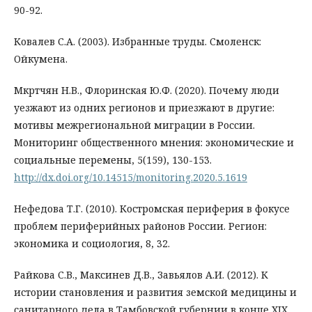
90-92.
Ковалев С.А. (2003). Избранные труды. Смоленск:
Ойкумена.
Мкртчян Н.В., Флоринская Ю.Ф. (2020). Почему люди
уезжают из одних регионов и приезжают в другие:
мотивы межрегиональной миграции в России.
Мониторинг общественного мнения: экономические и
социальные перемены, 5(159), 130-153.
http://dx.doi.org/10.14515/monitoring.2020.5.1619
Нефедова Т.Г. (2010). Костромская периферия в фокусе
проблем периферийных районов России. Регион:
экономика и социология, 8, 32.
Райкова С.В., Максинев Д.В., Завьялов А.И. (2012). К
истории становления и развития земской медицины и
санитарного дела в Тамбовской губернии в конце ХIX