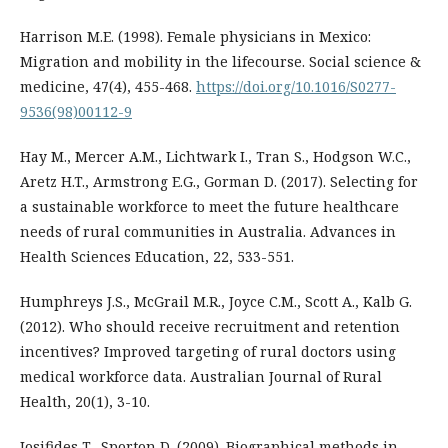
Harrison M.E. (1998). Female physicians in Mexico:
Migration and mobility in the lifecourse. Social science &
medicine, 47(4), 455-468.
https://doi.org/10.1016/S0277-
9536(98)00112-9
Hay M., Mercer A.M., Lichtwark I., Tran S., Hodgson W.C.,
Aretz H.T., Armstrong E.G., Gorman D. (2017). Selecting for
a sustainable workforce to meet the future healthcare
needs of rural communities in Australia. Advances in
Health Sciences Education, 22, 533-551.
Humphreys J.S., McGrail M.R., Joyce C.M., Scott A., Kalb G.
(2012). Who should receive recruitment and retention
incentives? Improved targeting of rural doctors using
medical workforce data. Australian Journal of Rural
Health, 20(1), 3-10.
Iosifides T., Sporton D. (2009). Biographical methods in