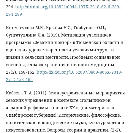
294.
http://dx.doi.org/10.18821/0044-197X-2018-62-6-289-
294_289
Кинчагулова М.В., Брынза Н.С., Горбунова О.П.,
Сунгатуллина Л.А. (2019). Мотивация участников
программы «Земский доктор» в Тюменской области и
оценка их удовлетворенности условиями труда и
жизни в сельской местности. Проблемы социальной
гигиены, здравоохранения и истории медицины,
27(2), 158-162.
http://dx.doi.org/10.32687/0869-866X-2019-
27-2-158-162
Кобзева Т. А. (2011). Землеустроительные мероприятия
земских учреждений в контексте столыпинской
аграрной реформы в начале XX в. (на материалах
Симбирской губернии). Исторические, философские,
политические и юридические науки, культурология и
искусствоведение. Вопросы теории и практики, (2-2),