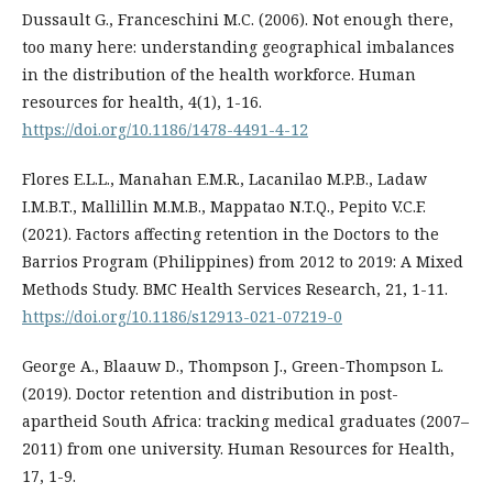
Dussault G., Franceschini M.C. (2006). Not enough there,
too many here: understanding geographical imbalances
in the distribution of the health workforce. Human
resources for health, 4(1), 1-16.
https://doi.org/10.1186/1478-4491-4-12
Flores E.L.L., Manahan E.M.R., Lacanilao M.P.B., Ladaw
I.M.B.T., Mallillin M.M.B., Mappatao N.T.Q., Pepito V.C.F.
(2021). Factors affecting retention in the Doctors to the
Barrios Program (Philippines) from 2012 to 2019: A Mixed
Methods Study. BMC Health Services Research, 21, 1-11.
https://doi.org/10.1186/s12913-021-07219-0
George A., Blaauw D., Thompson J., Green-Thompson L.
(2019). Doctor retention and distribution in post-
apartheid South Africa: tracking medical graduates (2007–
2011) from one university. Human Resources for Health,
17, 1-9.