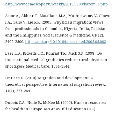
http://www.demoscope.ru/weekly/2019/0799/barom01.php
Astor A., Akhtar T., Matallana M.A., Muthuswamy V., Olowu
F.A., Tallo V., Lie R.K. (2005). Physician migration: views
from professionals in Colombia, Nigeria, India, Pakistan
and the Philippines. Social science & medicine, 61(12),
2492-2500.
https://doi.org/10.1016/j.socscimed.2005.05.003
Baer L.D., Ricketts T.C., Konrad T.R., Mick S.S. (1998). Do
international medical graduates reduce rural physician
shortages? Medical Care, 1534-1544.
De Haas H. (2010). Migration and development: A
theoretical perspective. International migration review,
44(1), 227-264.
Dubois C.A., Nolte E., McKee M. (2005). Human resources
for health in Europe. McGraw-Hill Education (UK).