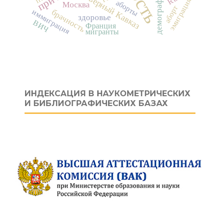
Северный Кавказ
демография
эмиграция
аборты
Москва
аборт
иммиграция
брачность
здоровье
ВИЧ
Франция
мигранты
ИНДЕКСАЦИЯ В НАУКОМЕТРИЧЕСКИХ
И БИБЛИОГРАФИЧЕСКИХ БАЗАХ