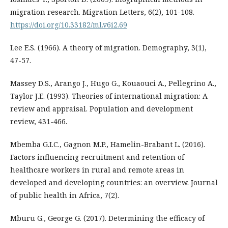
migration research. Migration Letters, 6(2), 101-108.
https://doi.org/10.33182/ml.v6i2.69
Lee E.S. (1966). A theory of migration. Demography, 3(1),
47-57.
Massey D.S., Arango J., Hugo G., Kouaouci A., Pellegrino A.,
Taylor J.E. (1993). Theories of international migration: A
review and appraisal. Population and development
review, 431-466.
Mbemba G.I.C., Gagnon M.P., Hamelin-Brabant L. (2016).
Factors influencing recruitment and retention of
healthcare workers in rural and remote areas in
developed and developing countries: an overview. Journal
of public health in Africa, 7(2).
Mburu G., George G. (2017). Determining the efficacy of