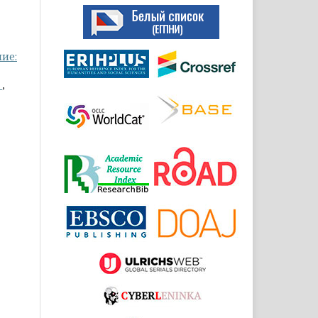
ие:
.
,