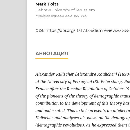
Mark Tolts
Hebrew University of Jerusalem
http://orcid.org/0000-0002-1827-7492
https://doi.org/10.17323/demreview.v2i5.5
DOI:
АННОТАЦИЯ
Alexander Kulischer [Alexandre Koulicher] (1890
at the University of Petrograd (St. Petersburg, R
France after the Russian Revolution of October 1
of the pioneers of the theory of demographic trans
contribution to the development of this theory ha
and underrated. This article presents an intellect
Kulischer and analyses his views on the demograp
(demographic revolution), as he expressed them in