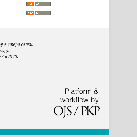
 в сфере связи,
ор).
7-67362.