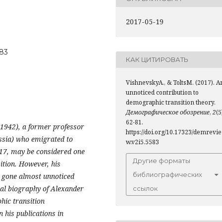
2017-05-19
583
КАК ЦИТИРОВАТЬ
VishnevskyA., & ToltsM. (2017). A
unnoticed contribution to
demographic transition theory.
Демографическое обозрение
,
2
(5
62-81.
-1942), a former professor
https://doi.org/10.17323/demrevie
ussia) who emigrated to
w.v2i5.5583
917, may be considered one
Другие форматы
ition. However, his
библиографических
s gone almost unnoticed
ual biography of Alexander
ссылок
hic transition
 his publications in