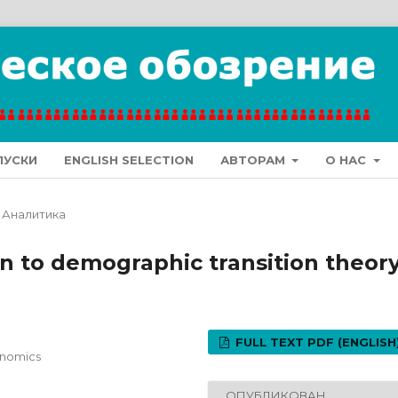
ПУСКИ
ENGLISH SELECTION
АВТОРАМ
О НАС
Аналитика
n to demographic transition theor
FULL TEXT PDF (ENGLISH
onomics
ОПУБЛИКОВАН