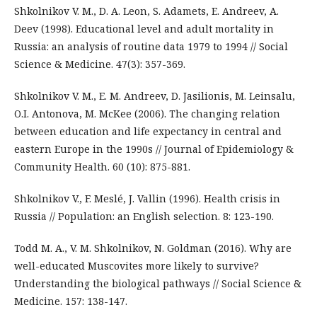
Shkolnikov V. M., D. A. Leon, S. Adamets, E. Andreev, A.
Deev (1998). Educational level and adult mortality in
Russia: an analysis of routine data 1979 to 1994 // Social
Science & Medicine. 47(3): 357-369.
Shkolnikov V. M., E. M. Andreev, D. Jasilionis, M. Leinsalu,
O.I. Antonova, M. McKee (2006). The changing relation
between education and life expectancy in central and
eastern Europe in the 1990s // Journal of Epidemiology &
Community Health. 60 (10): 875-881.
Shkolnikov V., F. Meslé, J. Vallin (1996). Health crisis in
Russia // Population: an English selection. 8: 123-190.
Todd M. A., V. M. Shkolnikov, N. Goldman (2016). Why are
well-educated Muscovites more likely to survive?
Understanding the biological pathways // Social Science &
Medicine. 157: 138-147.