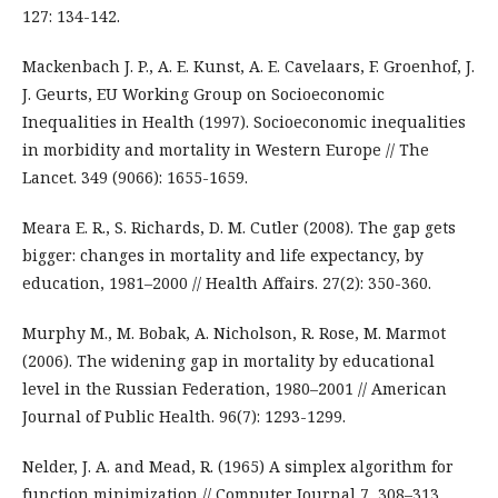
127: 134-142.
Mackenbach J. P., A. E. Kunst, A. E. Cavelaars, F. Groenhof, J.
J. Geurts, EU Working Group on Socioeconomic
Inequalities in Health (1997). Socioeconomic inequalities
in morbidity and mortality in Western Europe // The
Lancet. 349 (9066): 1655-1659.
Meara E. R., S. Richards, D. M. Cutler (2008). The gap gets
bigger: changes in mortality and life expectancy, by
education, 1981–2000 // Health Affairs. 27(2): 350-360.
Murphy M., M. Bobak, A. Nicholson, R. Rose, M. Marmot
(2006). The widening gap in mortality by educational
level in the Russian Federation, 1980–2001 // American
Journal of Public Health. 96(7): 1293-1299.
Nelder, J. A. and Mead, R. (1965) A simplex algorithm for
function minimization // Computer Journal 7, 308–313.