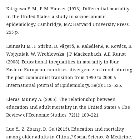
Kitagawa E. M., P. M. Hauser (1973). Differential mortality
in the United States: a study in socioeconomic
epidemiology. Cambridge, MA: Harvard University Press.
255 p.
Leinsalu M., I. Stirbu, D. Vågerö, R. Kalėdienė, K. Kovács, B.
Wojtyniak, W. Wroblewska, J.P. Mackenbach, A.E. Kunst
(2008). Educational inequalities in mortality in four
Eastern European countries: divergence in trends during
the post-communist transition from 1990 to 2000 //
International Journal of Epidemiology. 38(2): 512-525.
Lleras-Muney A. (2005). The relationship between
education and adult mortality in the United States // The
Review of Economic Studies. 72(1): 189-221.
Luo Y., Z. Zhang, D. Gu (2015). Education and mortality
among older adults in China // Social Science & Medicine.