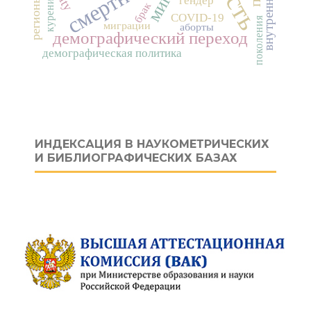
смертность
курение
гендер
брак
COVID-19
поколения
миграции
аборты
демографический переход
демографическая политика
ИНДЕКСАЦИЯ В НАУКОМЕТРИЧЕСКИХ
И БИБЛИОГРАФИЧЕСКИХ БАЗАХ