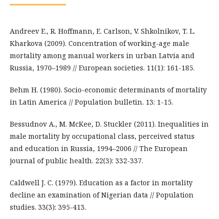
Andreev E., R. Hoffmann, E. Carlson, V. Shkolnikov, T. L.
Kharkova (2009). Concentration of working-age male
mortality among manual workers in urban Latvia and
Russia, 1970–1989 // European societies. 11(1): 161-185.
Behm H. (1980). Socio-economic determinants of mortality
in Latin America // Population bulletin. 13: 1-15.
Bessudnov A., M. McKee, D. Stuckler (2011). Inequalities in
male mortality by occupational class, perceived status
and education in Russia, 1994–2006 // The European
journal of public health. 22(3): 332-337.
Caldwell J. C. (1979). Education as a factor in mortality
decline an examination of Nigerian data // Population
studies. 33(3): 395-413.