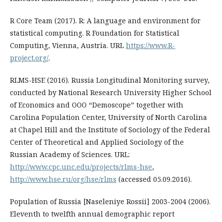
R Core Team (2017). R: A language and environment for
statistical computing. R Foundation for Statistical
Computing, Vienna, Austria. URL
https://www.R-
project.org/
.
RLMS-HSE (2016). Russia Longitudinal Monitoring survey,
conducted by National Research University Higher School
of Economics and OOO “Demoscope” together with
Carolina Population Center, University of North Carolina
at Chapel Hill and the Institute of Sociology of the Federal
Center of Theoretical and Applied Sociology of the
Russian Academy of Sciences. URL:
http://www.cpc.unc.edu/projects/rlms-hse
,
http://www.hse.ru/org/hse/rlms
(accessed 05.09.2016).
Population of Russia [Naseleniye Rossii] 2003-2004 (2006).
Eleventh to twelfth annual demographic report