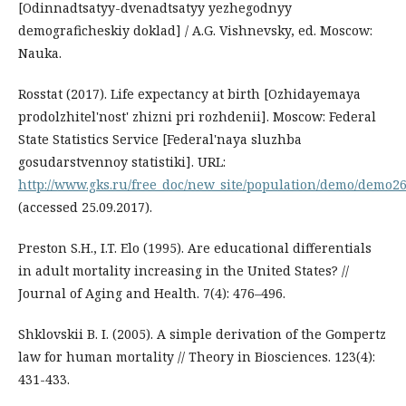
[Odinnadtsatyy-dvenadtsatyy yezhegodnyy
demograficheskiy doklad] / A.G. Vishnevsky, ed. Moscow:
Nauka.
Rosstat (2017). Life expectancy at birth [Ozhidayemaya
prodolzhitel'nost' zhizni pri rozhdenii]. Moscow: Federal
State Statistics Service [Federal'naya sluzhba
gosudarstvennoy statistiki]. URL:
http://www.gks.ru/free_doc/new_site/population/demo/demo26
(accessed 25.09.2017).
Preston S.H., I.T. Elo (1995). Are educational differentials
in adult mortality increasing in the United States? //
Journal of Aging and Health. 7(4): 476–496.
Shklovskii B. I. (2005). A simple derivation of the Gompertz
law for human mortality // Theory in Biosciences. 123(4):
431-433.