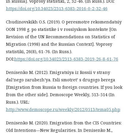
in Russia]. Voprosy statistiki, 2, 32-46. (In Russ.). DOI:
https://doi.org/10.34023/2313-6383-2016-0-2-32-46
Chudinovskikh O.S. (2019). O peresmotre rekomendatsiy
OON 1998 g. po statistike i v rossiyskom kontekste [On
Revision of the UN Recommendations on Statistics of
Migration (1998) and the Russian Context]. Voprosy
statistiki, 26(8), 61-76. (In Russ.).
DOI:
https://doi.org/10.34023/2313-6383-2019-26-8-61-76
Denisenko M. (2012). Emigratsiya iz Rossii v strany
dal’nego zarubezh’ya. Esli smotret’ s drugogo berega
[Emigration from Russia to foreign countries. If you look
from the other side]. Demoscope Weekly, 513-514 (In
Russ.). URL:
http://www.demoscope.ru/weekly/2012/0513/tema05.php
Denisenko M. (2020). Emigration from the CIS Countries:
Old Intentions—New Regularities. In Denisenko M.,