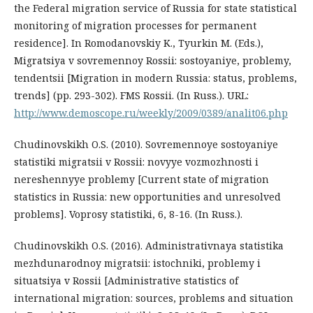
the Federal migration service of Russia for state statistical
monitoring of migration processes for permanent
residence]. In Romodanovskiy K., Tyurkin M. (Eds.),
Migratsiya v sovremennoy Rossii: sostoyaniye, problemy,
tendentsii [Migration in modern Russia: status, problems,
trends] (pp. 293-302). FMS Rossii. (In Russ.). URL:
http://www.demoscope.ru/weekly/2009/0389/analit06.php
Chudinovskikh O.S. (2010). Sovremennoye sostoyaniye
statistiki migratsii v Rossii: novyye vozmozhnosti i
nereshennyye problemy [Current state of migration
statistics in Russia: new opportunities and unresolved
problems]. Voprosy statistiki, 6, 8-16. (In Russ.).
Chudinovskikh O.S. (2016). Administrativnaya statistika
mezhdunarodnoy migratsii: istochniki, problemy i
situatsiya v Rossii [Administrative statistics of
international migration: sources, problems and situation