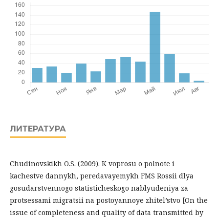
ЛИТЕРАТУРА
Chudinovskikh O.S. (2009). K voprosu o polnote i
kachestve dannykh, peredavayemykh FMS Rossii dlya
gosudarstvennogo statisticheskogo nablyudeniya za
protsessami migratsii na postoyannoye zhitel’stvo [On the
issue of completeness and quality of data transmitted by