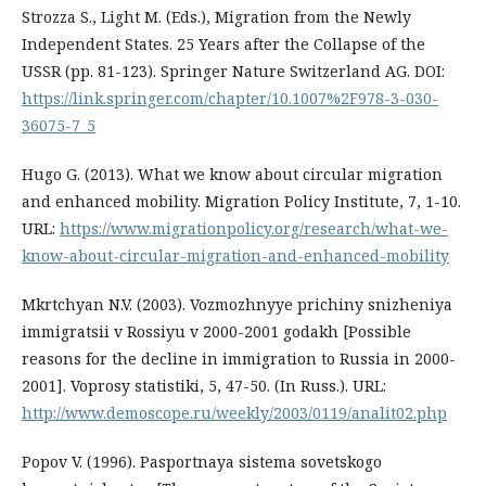
Strozza S., Light M. (Eds.), Migration from the Newly
Independent States. 25 Years after the Collapse of the
USSR (pp. 81-123). Springer Nature Switzerland AG. DOI:
https://link.springer.com/chapter/10.1007%2F978-3-030-
36075-7_5
Hugo G. (2013). What we know about circular migration
and enhanced mobility. Migration Policy Institute, 7, 1-10.
URL:
https://www.migrationpolicy.org/research/what-we-
know-about-circular-migration-and-enhanced-mobility
Mkrtchyan N.V. (2003). Vozmozhnyye prichiny snizheniya
immigratsii v Rossiyu v 2000-2001 godakh [Possible
reasons for the decline in immigration to Russia in 2000-
2001]. Voprosy statistiki, 5, 47-50. (In Russ.). URL:
http://www.demoscope.ru/weekly/2003/0119/analit02.php
Popov V. (1996). Pasportnaya sistema sovetskogo