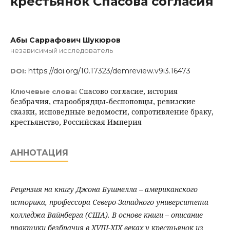
крестьянок Спасова согласия
Абы Саррафович Шукюров
независимый исследователь
https://doi.org/10.17323/demreview.v9i3.16473
DOI:
Спасово согласие, история
Ключевые слова:
безбрачия, старообрядцы-беспоповцы, ревизские
сказки, исповедные ведомости, сопротивление браку,
крестьянство, Российская Империя
АННОТАЦИЯ
Рецензия на книгу Джона Бушнелла – американского
историка, профессора Северо-Западного университета
колледжа Вайнберга (США). В основе книги – описание
практики безбрачия в XVIII-XIX веках у крестьянок из