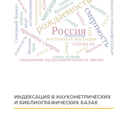
миграция
рождаемость
здоровье
курение
занятость
мигранты
демографическая политика
урбанизация
ассимиляция
брачность
mortality
Северный Кавказ
смертность
fertility
аборты
СССР
гендер
аборт
Россия
причины смерти
ВИЧ
поколения
этничность
внутренняя миграция
Москва
Франция
COVID-19
семья
брак
Russia
РМЭЗ
causes of death
ожидаемая продолжительность жизни
ИНДЕКСАЦИЯ В НАУКОМЕТРИЧЕСКИХ
И БИБЛИОГРАФИЧЕСКИХ БАЗАХ