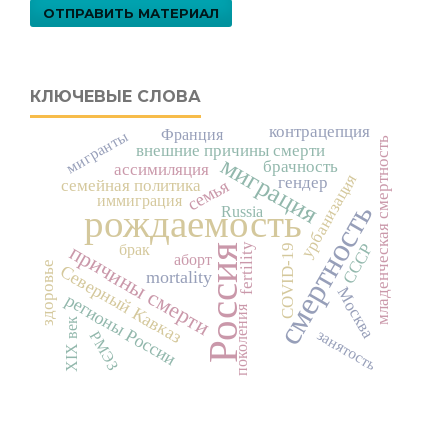
ОТПРАВИТЬ МАТЕРИАЛ
КЛЮЧЕВЫЕ СЛОВА
контрацепция
Франция
мигранты
младенческая смертность
внешние причины смерти
миграция
брачность
ассимиляция
урбанизация
гендер
семья
семейная политика
иммиграция
смертность
рождаемость
Russia
причины смерти
fertility
СССР
брак
Россия
COVID-19
аборт
здоровье
Северный Кавказ
mortality
Москва
регионы России
поколения
XIX век
занятость
РМЭЗ