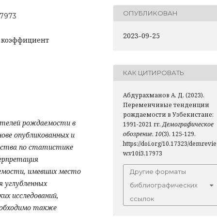
ОПУБЛИКОВАН
17973
2023-09-25
, коэффициент
КАК ЦИТИРОВАТЬ
Абдурахманов А. Д. (2023).
Переменчивые тенденции
рождаемости в Узбекистане:
ателей рождаемости в
1991-2021 гг.
Демографическое
обозрение
,
10
(3), 125-129.
снове опубликованных и
https://doi.org/10.17323/demrevie
тства по статистике
w.v10i3.17973
ерпретация
аемости, имевших место
Другие форматы
я углубленных
библиографических
их исследований,
ссылок
еобходимо также