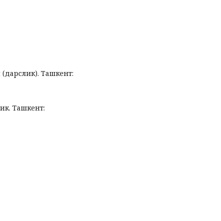
и (дарслик). Ташкент:
лик. Ташкент: