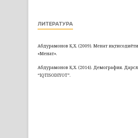
ЛИТЕРАТУРА
Абдураҳмонов Қ.Х. (2009). Меҳнат иқтисодиёт
«Меҳнат».
Абдураҳмонов Қ.Х. (2014). Демография. Дарс
“IQTISODIYOT”.