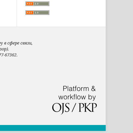
 в сфере связи,
ор).
7-67362.