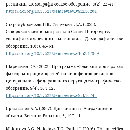
различий. Демографическое обозрение, 9(2), 22-41.
https://doi.org/10.17323/demreview.v9i2.16204
Стародубровская И.В., Ситкевич Д.А. (2023).
Северокавказские мигранты в Санкт-Петербурге:
специфика адаптации в мегаполисе. Демографическое
обозрение, 10(3), 43-61.
https://doi.org/10.17323/demreview.v10i3.17969
Шарепина Е.А. (2022). Программа «Земский доктор» как
фактор миграции врачей на периферию регионов
Центрального федерального округа. Демографическое
обозрение, 9(4), 104-125.
https://doi.org/10.17323/demreview.v9i4.16745
Ярлыкапов А.A. (2007). Дагестанцы в Астраханской
области. Вестник Евразии, 3, 107-114.
Makhrova A.G., Nefedova T.G., Pallot J. (2016). The specifics