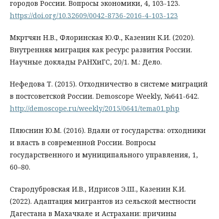
городов России. Вопросы экономики, 4, 103-123.
https://doi.org/10.32609/0042-8736-2016-4-103-123
Мкртчян Н.В., Флоринская Ю.Ф., Казенин К.И. (2020).
Внутренняя миграция как ресурс развития России.
Научные доклады РАНХиГС, 20/1. М.: Дело.
Нефедова Т. (2015). Отходничество в системе миграций
в постсоветской России. Demoscope Weekly, №641-642.
http://demoscope.ru/weekly/2015/0641/tema01.php
Плюснин Ю.М. (2016). Вдали от государства: отходники
и власть в современной России. Вопросы
государственного и муниципального управления, 1,
60–80.
Стародубровская И.В., Идрисов Э.Ш., Казенин К.И.
(2022). Адаптация мигрантов из сельской местности
Дагестана в Махачкале и Астрахани: причины