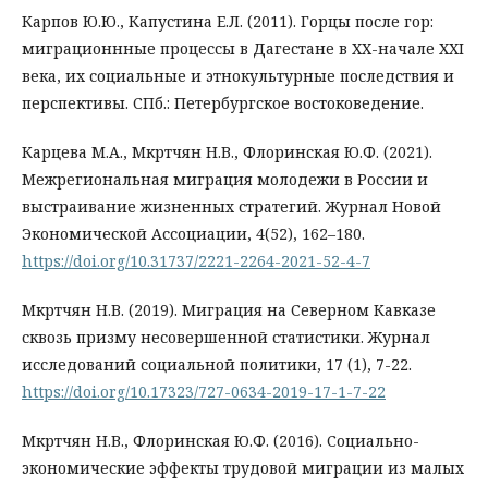
Карпов Ю.Ю., Капустина Е.Л. (2011). Горцы после гор:
миграционнные процессы в Дагестане в ХХ-начале ХХI
века, их социальные и этнокультурные последствия и
перспективы. СПб.: Петербургское востоковедение.
Карцева М.А., Мкртчян Н.В., Флоринская Ю.Ф. (2021).
Межрегиональная миграция молодежи в России и
выстраивание жизненных стратегий. Журнал Новой
Экономической Ассоциации, 4(52), 162–180.
https://doi.org/10.31737/2221-2264-2021-52-4-7
Мкртчян Н.В. (2019). Миграция на Северном Кавказе
сквозь призму несовершенной статистики. Журнал
исследований социальной политики, 17 (1), 7-22.
https://doi.org/10.17323/727-0634-2019-17-1-7-22
Мкртчян Н.В., Флоринская Ю.Ф. (2016). Социально-
экономические эффекты трудовой миграции из малых