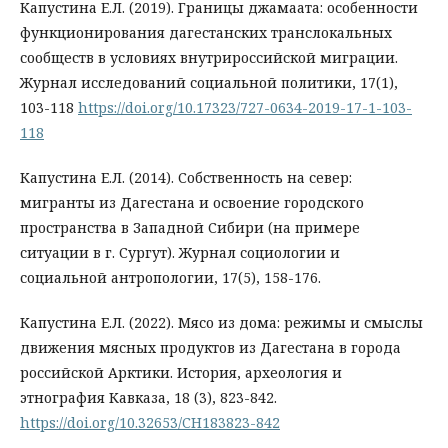
Капустина Е.Л. (2019). Границы джамаата: особенности
функционирования дагестанских транслокальных
сообществ в условиях внутрироссийской миграции.
Журнал исследований социальной политики, 17(1),
103-118
https://doi.org/10.17323/727-0634-2019-17-1-103-
118
Капустина Е.Л. (2014). Собственность на север:
мигранты из Дагестана и освоение городского
пространства в Западной Сибири (на примере
ситуации в г. Сургут). Журнал социологии и
социальной антропологии, 17(5), 158-176.
Капустина Е.Л. (2022). Мясо из дома: режимы и смыслы
движения мясных продуктов из Дагестана в города
российской Арктики. История, археология и
этнография Кавказа, 18 (3), 823-842.
https://doi.org/10.32653/CH183823-842