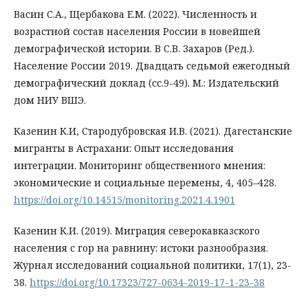
Васин С.А., Щербакова Е.М. (2022). Численность и
возрастной состав населения России в новейшей
демографической истории. В С.В. Захаров (Ред.).
Население России 2019. Двадцать седьмой ежегодный
демографический доклад (сс.9-49). М.: Издательский
дом НИУ ВШЭ.
Казенин К.И, Стародубровская И.В. (2021). Дагестанские
мигранты в Астрахани: Опыт исследования
интеграции. Мониторинг общественного мнения:
экономические и социальные перемены, 4, 405–428.
https://doi.org/10.14515/monitoring.2021.4.1901
Казенин К.И. (2019). Миграция северокавказского
населения с гор на равнину: истоки разнообразия.
Журнал исследований социальной политики, 17(1), 23-
38.
https://doi.org/10.17323/727-0634-2019-17-1-23-38