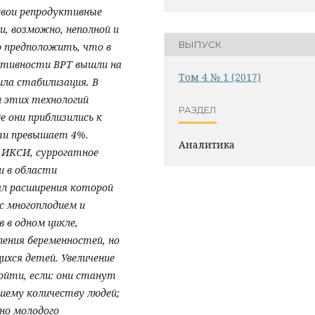
свои репродуктивные
, возможно, неполной и
ВЫПУСК
 предположить, что в
ктивности ВРТ вышли на
Том 4 № 1 (2017)
шла стабилизация. В
 этих технологий
РАЗДЕЛ
е они приблизились к
ти превышает 4%.
Аналитика
 ИКСИ, суррогатное
и в области
ал расширения которой
 с многоплодием и
 в одном цикле,
ения беременностей, но
хся детей. Увеличение
ойти, если: они станут
шему количеству людей;
но молодого