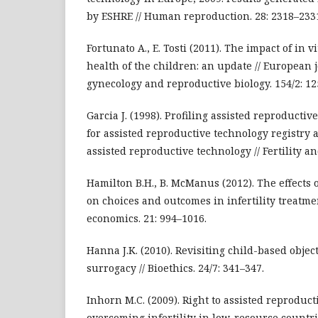
by ESHRE // Human reproduction. 28: 2318–233
Fortunato A., E. Tosti (2011). The impact of in vi
health of the children: an update // European j
gynecology and reproductive biology. 154/2: 12
Garcia J. (1998). Profiling assisted reproductiv
for assisted reproductive technology registry a
assisted reproductive technology // Fertility and
Hamilton B.H., B. McManus (2012). The effects
on choices and outcomes in infertility treatme
economics. 21: 994–1016.
Hanna J.K. (2010). Revisiting child-based obje
surrogacy // Bioethics. 24/7: 341–347.
Inhorn M.C. (2009). Right to assisted reproduct
overcoming infertility in low-resource countri