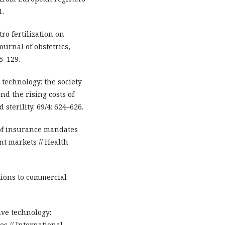
1.
tro fertilization on
ournal of obstetrics,
5–129.
e technology: the society
nd the rising costs of
 sterility. 69/4: 624–626.
 of insurance mandates
nt markets // Health
ctions to commercial
ive technology:
es // International