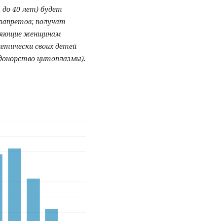
 до 40 лет) будет
 запретов; получат
оляющие женщинам
етически своих детей
 донорство цитоплазмы).