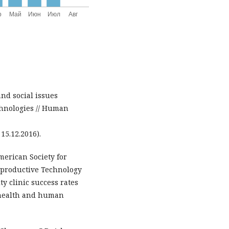
 and social issues
chnologies // Human
15.12.2016).
merican Society for
Reproductive Technology
ty clinic success rates
f health and human