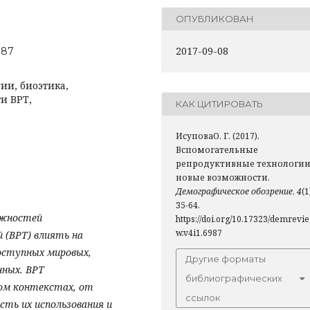
ОПУБЛИКОВАН
2017-09-08
987
ии, биоэтика,
и ВРТ,
КАК ЦИТИРОВАТЬ
ИсуповаО. Г. (2017).
Вспомогательные
репродуктивные технологии
новые возможности.
Демографическое обозрение
,
4
(1
35-64.
ожностей
https://doi.org/10.17323/demrevie
w.v4i1.6987
 (ВРТ) влиять на
доступных мировых,
Другие форматы
нных. ВРТ
библиографических
ом контекстах, от
ссылок
ть их использования и