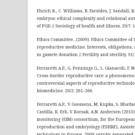
Ehrich K., C. Williams, B. Farsides, J. Sandall, R
embryos: ethical complexity and relational au
of PGD // Sociology of health and illness. 29/7: 
Ethics Committee…(2009). Ethics Committee of 
reproductive medicine. Interests, obligations,
in gamete donation // Fertility and sterility. 91/
Ferraretti A.P., G. Pennings G., L. Gianaroli, F. N
Cross-border reproductive care: a phenomeno
controversial aspects of reproductive technolo
biomedicine. 20/2: 261–266.
Ferraretti A.P., V. Goossens, M. Kupka, S. Bhatta
Castilla, K. Erb, V. Korsak, A.N. Andersen (201
monitoring (EIM) consortium, for the Europea
reproduction and embryology (ESHRE), Assiste
technology in Europe, 2009: results generated