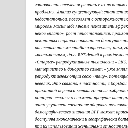
готовность населения решать с их помощью 
проблемы. Анализ существующей статистики
недостаточной, позволяет с осторожностью
мировом масштабе многие показатели эффе
некое «плато», рост приостановился, произо
некоторых странах показатели доступности
населению также стабилизировались, там, гд
максимальным, доля ВРТ-детей в рождаемос
«Старые» репродуктивные технологии – ЭКО,
материнство и донорство гамет – уже занял
репродуктивных опций свою «нишу», потенци
невелик. Это связано, в частности, с борьбой
практикой переноса меньшего числа эмбрионов
которая несколько снижает процент наступл
зато улучшает состояние здоровья появляющи
демографического значения ВРТ может произ
доступны экономически и географически боль
при их использовании женщинами относитель