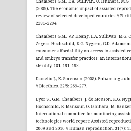
Chambers G.M., E.A. Sullivan, O. Ishihara, M.
(2009). The economic impact of assisted reprod
review of selected developed countries // Fertili
2281–2294.
Chambers G.M., V.P. Hoang, E.A. Sullivan, M.G. 
Zegers-Hochschild, K.G. Nygren, G.D. Adamson 
consumer affordability on access to assisted r
and embryo transfer practices: an international
sterility. 101: 191–198.
Damelio J., K. Sorensen (2008). Enhancing aut
// Bioethics. 22/5: 269–277.
Dyer S., G.M. Chambers, J. de Mouzon, K.G. Nygr
Hochschild, R. Mansour, O. Ishihara, M. Banker
International committee for monitoring assist
technologies world report: Assisted reproduct
2009 and 2010 // Human reproduction. 31(7): 1