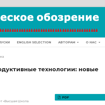
ПУСКИ
ENGLISH SELECTION
АВТОРАМ
О НАС
ика
одуктивные технологии: новые
PDF
ет «Высшая Школа