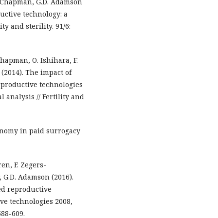
G. Chapman, G.D. Adamson
uctive technology: a
ty and sterility. 91/6:
Chapman, O. Ishihara, F.
(2014). The impact of
eproductive technologies
 analysis // Fertility and
onomy in paid surrogacy
en, F. Zegers-
, G.D. Adamson (2016).
ed reproductive
ive technologies 2008,
588-609.