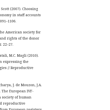
. Scott (2007). Choosing
tonomy in staff accounts
1091–1106.
the American society for
 and rights of the donor
1: 22–27.
atali, M.C. Magli (2010).
n expressing the
gies // Reproductive
charya, J. de Mouzon, J.A.
3). The European IVF-
n society of human
d reproductive
 from European registers