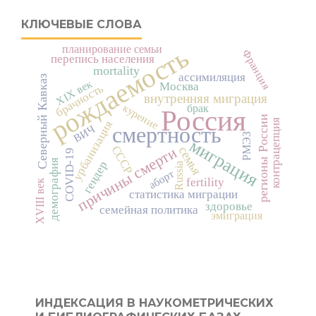
КЛЮЧЕВЫЕ СЛОВА
рождаемость
планирование семьи
Франция
перепись населения
mortality
ассимиляция
Северный Кавказ
XIX век
Москва
брачность
внутренняя миграция
курение
брак
Россия
регионы России
контрацепция
урбанизация
смертность
ВИЧ
РМЭЗ
миграция
причины смерти
СССР
семья
COVID-19
демография
гендер
Russia
аборт
fertility
XVIII век
статистика миграции
здоровье
семейная политика
эмиграция
ИНДЕКСАЦИЯ В НАУКОМЕТРИЧЕСКИХ